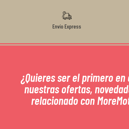
Envío Express
¿Quieres ser el primero en
nuestras ofertas, novedad
relacionado con MoreMo