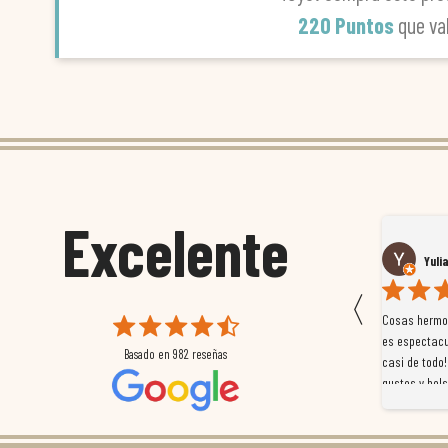
220 Puntos
que va
Excelente
Susana García Luis
Yuli
〈
 que
Magnífica atención al cliente. Tuvimos un pequeño
Cosas hermos
mpleados
retraso en el pedido y desde el minuto uno se
es espectacu
Basado en
982
reseñas
a
preocuparon por ayudarnos en todo. Gracias a Sergio,
casi de todo!
magnífico gestor... atento, amable, un servicio de 10.
gustos y bols
Gracias de nuevo por todo!