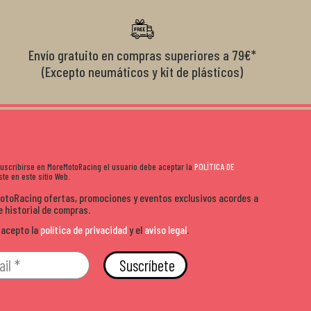
s lados. Muy
moto y quieres comprar sin complicarte, Moremoto es el
sitio. Calidad, rapidez y buen rollo. ??️
Envío gratuito en compras superiores a 79€*
(Excepto neumáticos y kit de plásticos)
 suscribirse en MoreMotoRacing el usuario debe aceptar la
POLÍTICA DE
te en este sitio Web.
MotoRacing ofertas, promociones y eventos exclusivos acordes a
e historial de compras.
 acepto la
política de privacidad
y el
aviso legal
.
Suscríbete