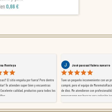
len
0,66 €
ana Montoya
José pascual Valera navarro
as!! El sitio engaña por fuera! Pero dentro
Tuve un pequeño inconveniente con un p
lar! Te atienden super bien y encuentras
compré, pero el equipo de MoremotoRaci
 Excelente calidad, productos para todos los
de diez. Me atendieron con profesionalid
illos
preocuparon por buscar una solución jus
resolvieron el problema de forma rápida 
Da gusto tratar con tiendas que realme
con el cliente, y me ofrecieron unas con