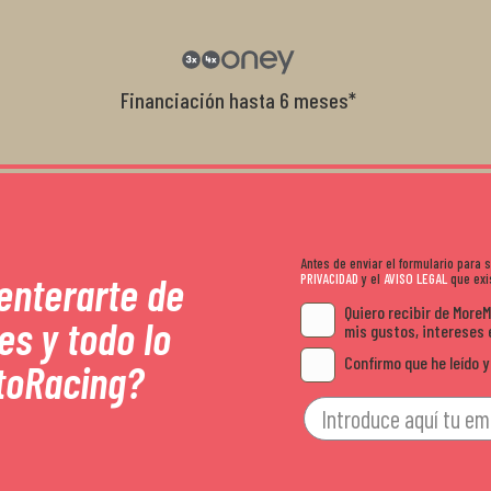
garantía que no me la igualaron en otro
recomendables.
Financiación hasta 6 meses*
Antes de enviar el formulario para
 enterarte de
PRIVACIDAD
y el
AVISO LEGAL
que exis
Quiero recibir de More
es y todo lo
mis gustos, intereses 
Confirmo que he leído y
toRacing?