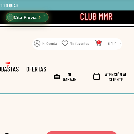
OTO O QUAD
Cita Previa
0
Mi Cuenta
Mis favoritos
€ EUR
HOT
UBASTAS
OFERTAS
MI
ATENCIÓN AL
GARAJE
CLIENTE