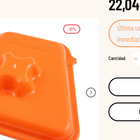
22,04
Última u
-10%
inmediat
Cantidad: