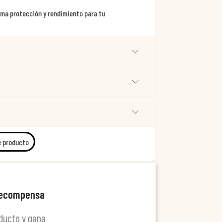
ima protección y rendimiento para tu
e producto
recompensa
ducto y gana