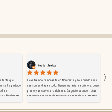
Hector Arotxa
〉
roducto que
Llevo tiempo comprando en Moremoto y solo puedo decir
Vengo
ng se ha portado
que son un diez en todo. Tienen material de primera, buen
la ti
ad, se
precio y un servicio rapidísimo. Da gusto cuando tratas
tiene
ta y finalmente
con gente que sabe de motos y te aconseja sin intentar
traba
y satisfactoria.
venderte por vender. Los pedidos llegan perfectos, bien
y ayu
nte se implican
embalados y siempre a tiempo. Se nota que les importa
busca
diciones de
el cliente y que disfrutan lo que hacen. Si te gusta la
años 