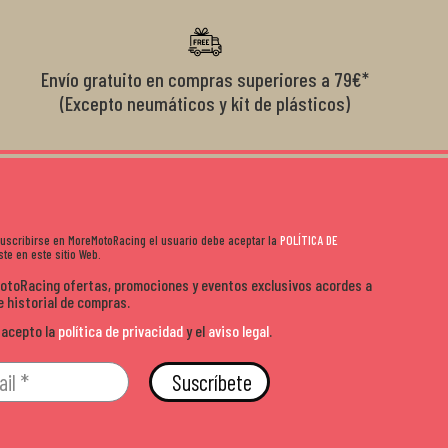
s lados. Muy
moto y quieres comprar sin complicarte, Moremoto es el
sitio. Calidad, rapidez y buen rollo. ??️
Envío gratuito en compras superiores a 79€*
(Excepto neumáticos y kit de plásticos)
 suscribirse en MoreMotoRacing el usuario debe aceptar la
POLÍTICA DE
te en este sitio Web.
MotoRacing ofertas, promociones y eventos exclusivos acordes a
e historial de compras.
 acepto la
política de privacidad
y el
aviso legal
.
Suscríbete