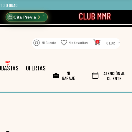
OTO O QUAD
Cita Previa
0
Mi Cuenta
Mis favoritos
€ EUR
HOT
UBASTAS
OFERTAS
MI
ATENCIÓN AL
GARAJE
CLIENTE