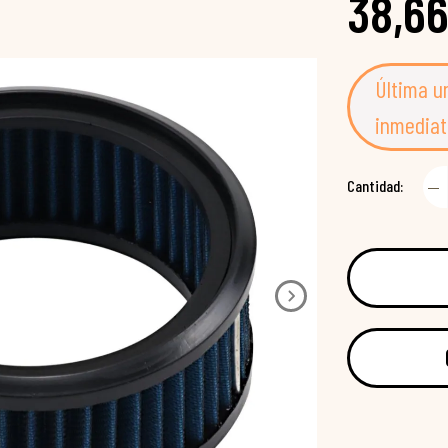
38,66
Última u
inmediat
Cantidad: