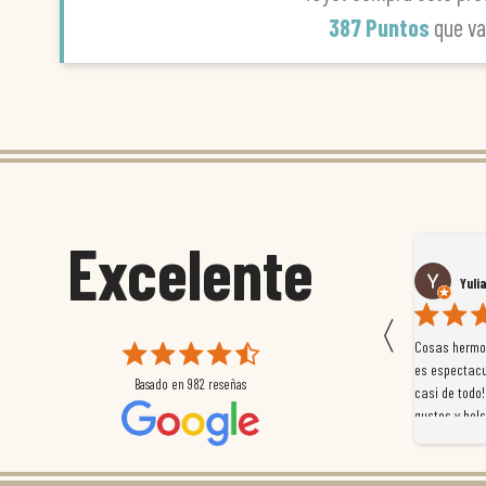
387 Puntos
que v
Excelente
Susana García Luis
Yuli
〈
 que
Magnífica atención al cliente. Tuvimos un pequeño
Cosas hermos
mpleados
retraso en el pedido y desde el minuto uno se
es espectacu
Basado en
982
reseñas
a
preocuparon por ayudarnos en todo. Gracias a Sergio,
casi de todo!
magnífico gestor... atento, amable, un servicio de 10.
gustos y bols
Gracias de nuevo por todo!