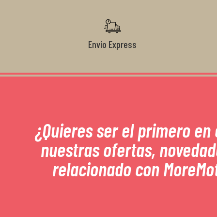
Envío Express
¿Quieres ser el primero en
nuestras ofertas, novedad
relacionado con MoreMo