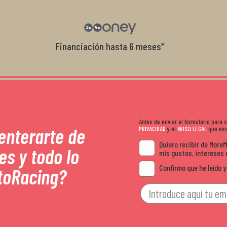
garantía que no me la igualaron en otro
recomendables.
Financiación hasta 6 meses*
Antes de enviar el formulario para
 enterarte de
PRIVACIDAD
y el
AVISO LEGAL
que exis
Quiero recibir de More
es y todo lo
mis gustos, intereses 
Confirmo que he leído y
toRacing?