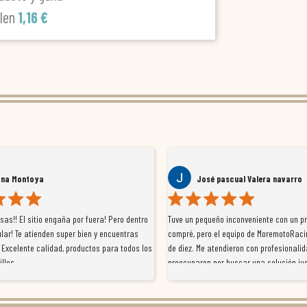
alen
1,16 €
ana Montoya
José pascual Valera navarro
as!! El sitio engaña por fuera! Pero dentro
Tuve un pequeño inconveniente con un p
lar! Te atienden super bien y encuentras
compré, pero el equipo de MoremotoRaci
 Excelente calidad, productos para todos los
de diez. Me atendieron con profesionalid
illos
preocuparon por buscar una solución jus
resolvieron el problema de forma rápida 
Da gusto tratar con tiendas que realme
con el cliente, y me ofrecieron unas con