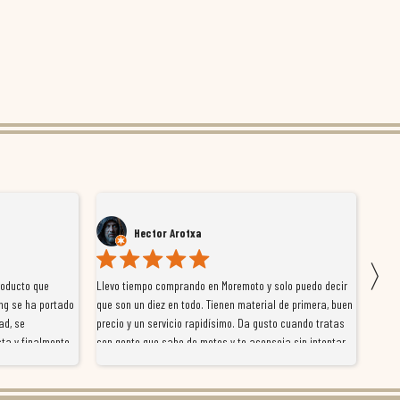
Hector Arotxa
〉
roducto que
Llevo tiempo comprando en Moremoto y solo puedo decir
Vengo
ng se ha portado
que son un diez en todo. Tienen material de primera, buen
la ti
ad, se
precio y un servicio rapidísimo. Da gusto cuando tratas
tiene
ta y finalmente
con gente que sabe de motos y te aconseja sin intentar
traba
y satisfactoria.
venderte por vender. Los pedidos llegan perfectos, bien
y ayu
nte se implican
embalados y siempre a tiempo. Se nota que les importa
busca
diciones de
el cliente y que disfrutan lo que hacen. Si te gusta la
años 