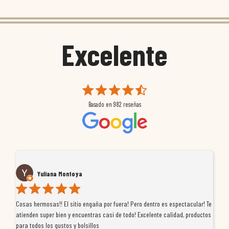
Excelente
Basado en
982
reseñas
José pascual Valera navarr
aña por fuera! Pero dentro es espectacular! Te
Tuve un pequeño inconveniente con un
ras casi de todo! Excelente calidad, productos
de MoremotoRacing se ha portado de d
los
profesionalidad, se preocuparon por b