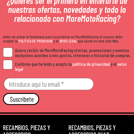
¿Quieres ser el primero en enterarte de
nuestras ofertas, novedades y todo lo
relacionado con MoreMotoRacing?
Antes de enviar el formulario para suscribirse en MoreMotoRacing el usuario debe
aceptar la
POLÍTICA DE PRIVACIDAD
y el
AVISO LEGAL
que existe en este sitio Web.
Quiero recibir de MoreMotoRacing ofertas, promociones y eventos
exclusivos acordes a mis gustos, intereses e historial de compras.
Confirmo que he leído y acepto la
política de privacidad
y el
aviso
legal
.
Suscríbete
RECAMBIOS, PIEZAS Y
RECAMBIOS, PIEZAS Y