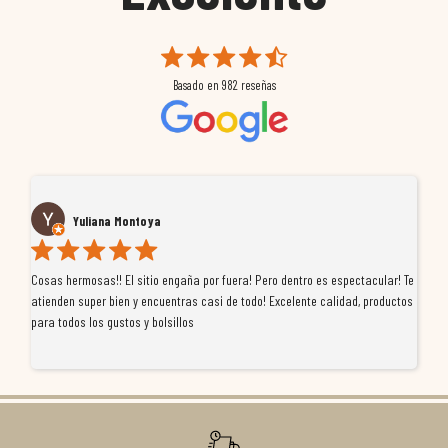
Basado en
982
reseñas
Yuliana Montoya
Cosas hermosas!! El sitio engaña por fuera! Pero dentro es espectacular! Te
Tu
atienden super bien y encuentras casi de todo! Excelente calidad, productos
de
para todos los gustos y bolsillos
pr
re
ti
co
r