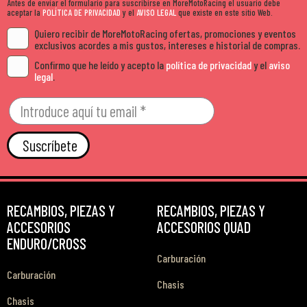
Antes de enviar el formulario para suscribirse en MoreMotoRacing el usuario debe
aceptar la
POLÍTICA DE PRIVACIDAD
y el
AVISO LEGAL
que existe en este sitio Web.
Quiero recibir de MoreMotoRacing ofertas, promociones y eventos
exclusivos acordes a mis gustos, intereses e historial de compras.
Confirmo que he leído y acepto la
política de privacidad
y el
aviso
legal
.
Suscríbete
RECAMBIOS, PIEZAS Y
RECAMBIOS, PIEZAS Y
ACCESORIOS
ACCESORIOS QUAD
ENDURO/CROSS
Carburación
Carburación
Chasis
Chasis