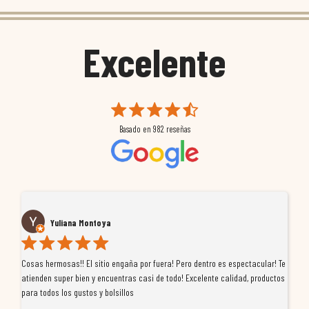
Excelente
Basado en
982
reseñas
Yuliana Montoya
Cosas hermosas!! El sitio engaña por fuera! Pero dentro es espectacular! Te
Tu
atienden super bien y encuentras casi de todo! Excelente calidad, productos
de
para todos los gustos y bolsillos
pr
re