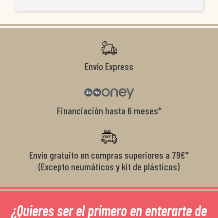
ti
co
r
Envío Express
Financiación hasta 6 meses*
Envío gratuito en compras superiores a 79€*
(Excepto neumáticos y kit de plásticos)
¿Quieres ser el primero en enterarte de