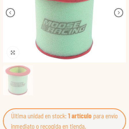
Pincha para agrandar
Última unidad en stock:
1 artículo
para envío
inmediato o recogida en tienda.