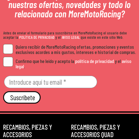
nuestras ofertas, novedades y todo lo
relacionado con MoreMotoRacing?
Antes de enviar el formulario para suscribirse en MoreMotoRacing el usuario debe
aceptar la
POLÍTICA DE PRIVACIDAD
y el
AVISO LEGAL
que existe en este sitio Web.
Quiero recibir de MoreMotoRacing ofertas, promociones y eventos
exclusivos acordes a mis gustos, intereses e historial de compras.
Confirmo que he leído y acepto la
política de privacidad
y el
aviso
legal
.
Suscríbete
RECAMBIOS, PIEZAS Y
RECAMBIOS, PIEZAS Y
ACCESORIOS
ACCESORIOS QUAD