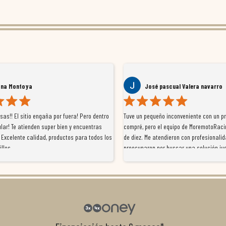
ana Montoya
José pascual Valera navarro
as!! El sitio engaña por fuera! Pero dentro
Tuve un pequeño inconveniente con un p
lar! Te atienden super bien y encuentras
compré, pero el equipo de MoremotoRaci
 Excelente calidad, productos para todos los
de diez. Me atendieron con profesionalid
illos
preocuparon por buscar una solución jus
resolvieron el problema de forma rápida 
Da gusto tratar con tiendas que realme
con el cliente, y me ofrecieron unas con
garantía que no me la igualaron en otro
recomendables.