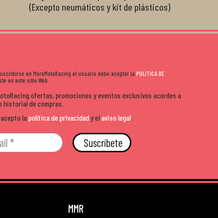
(Excepto neumáticos y kit de plásticos)
 suscribirse en MoreMotoRacing el usuario debe aceptar la
POLÍTICA DE
te en este sitio Web.
MotoRacing ofertas, promociones y eventos exclusivos acordes a
e historial de compras.
 acepto la
política de privacidad
y el
aviso legal
.
Suscríbete
MMR