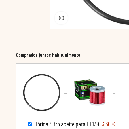
Pincha para agrandar
Comprados juntos habitualmente
+
+
Tórica filtro aceite para HF139
3,36 €