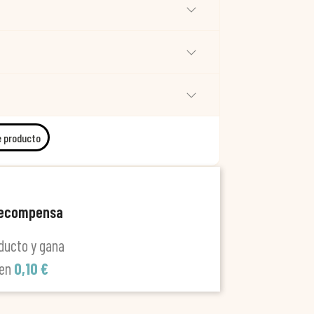
e producto
recompensa
ducto y gana
len
0,10 €