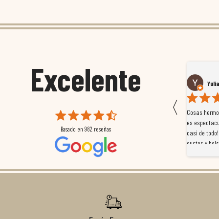
Excelente
Susana García Luis
Yuli
〈
 que
Magnífica atención al cliente. Tuvimos un pequeño
Cosas hermos
mpleados
retraso en el pedido y desde el minuto uno se
es espectacu
Basado en
982
reseñas
a
preocuparon por ayudarnos en todo. Gracias a Sergio,
casi de todo!
magnífico gestor... atento, amable, un servicio de 10.
gustos y bols
Gracias de nuevo por todo!