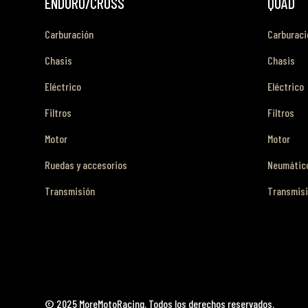
ENDURO/CROSS
QUAD
Carburación
Carburaci
Chasis
Chasis
Eléctrico
Eléctrico
Filtros
Filtros
Motor
Motor
Ruedas y accesorios
Neumático
Transmisión
Transmis
© 2025 MoreMotoRacing. Todos los derechos reservados.