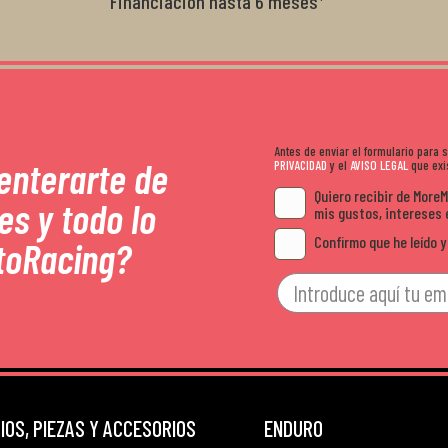
Financiación hasta 6 meses*
Antes de enviar el formulario para
 enterarte de
PRIVACIDAD
y el
AVISO LEGAL
que exis
Quiero recibir de More
es y todo lo
mis gustos, intereses 
Confirmo que he leído y
toRacing?
OS, PIEZAS Y ACCESORIOS
ENDURO