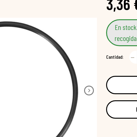
3,36 
En stock
recogida
Cantidad: