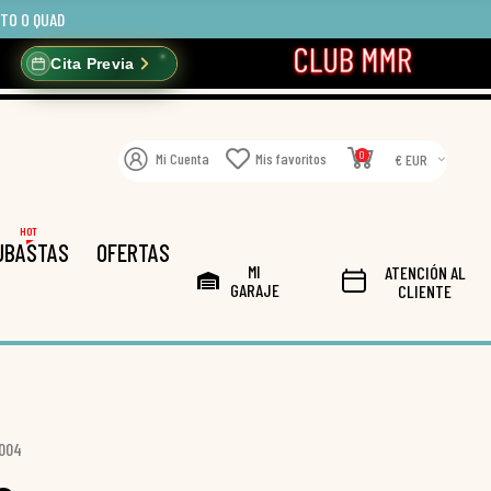
OTO O QUAD
Cita Previa
0
Mi Cuenta
Mis favoritos
€ EUR
HOT
UBASTAS
OFERTAS
MI
ATENCIÓN AL
GARAJE
CLIENTE
004