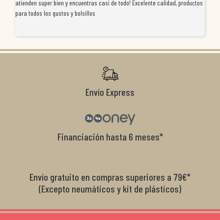
atienden super bien y encuentras casi de todo! Excelente calidad, productos
de
para todos los gustos y bolsillos
pr
re
ti
co
r
Envío Express
Financiación hasta 6 meses*
Envío gratuito en compras superiores a 79€*
(Excepto neumáticos y kit de plásticos)