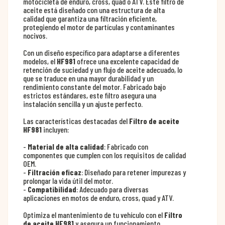
motocicleta de enduro, cross, quad o ATV. Este filtro de
aceite está diseñado con una estructura de alta
calidad que garantiza una filtración eficiente,
protegiendo el motor de partículas y contaminantes
nocivos.
Con un diseño específico para adaptarse a diferentes
modelos, el
HF981
ofrece una excelente capacidad de
retención de suciedad y un flujo de aceite adecuado, lo
que se traduce en una mayor durabilidad y un
rendimiento constante del motor. Fabricado bajo
estrictos estándares, este filtro asegura una
instalación sencilla y un ajuste perfecto.
Las características destacadas del
Filtro de aceite
HF981
incluyen:
-
Material de alta calidad
: Fabricado con
componentes que cumplen con los requisitos de calidad
OEM.
-
Filtración eficaz
: Diseñado para retener impurezas y
prolongar la vida útil del motor.
-
Compatibilidad
: Adecuado para diversas
aplicaciones en motos de enduro, cross, quad y ATV.
Optimiza el mantenimiento de tu vehículo con el
Filtro
de aceite HF981
y asegura un funcionamiento