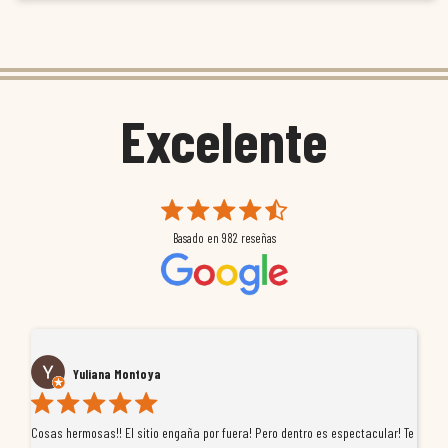
Excelente
Basado en
982
reseñas
Yuliana Montoya
Cosas hermosas!! El sitio engaña por fuera! Pero dentro es espectacular! Te
Tu