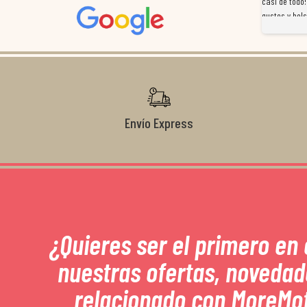
a
preocuparon por ayudarnos en todo. Gracias a Sergio,
casi de todo!
magnífico gestor... atento, amable, un servicio de 10.
gustos y bols
Gracias de nuevo por todo!
Envío Express
¿Quieres ser el primero en
nuestras ofertas, novedad
relacionado con MoreMo