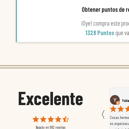
Obtener puntos de 
¡Oye! compra este pro
1328 Puntos
que v
Excelente
Susana García Luis
Yuli
〈
 que
Magnífica atención al cliente. Tuvimos un pequeño
Cosas hermos
mpleados
retraso en el pedido y desde el minuto uno se
es espectacu
Basado en
982
reseñas