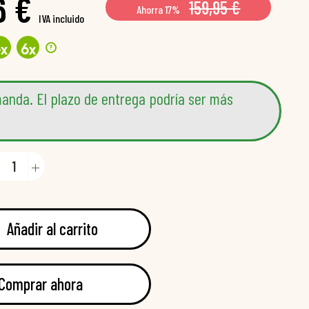
6 €
159,95 €
Ahorra 17%
IVA incluido
?
4
x
6
x
anda. El plazo de entrega podría ser más
Añadir al carrito
Comprar ahora