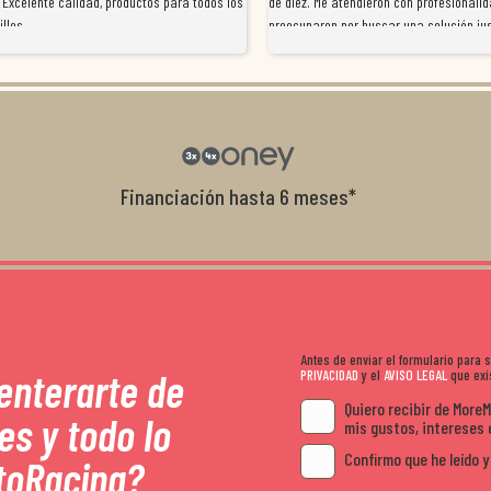
 Excelente calidad, productos para todos los
de diez. Me atendieron con profesionalid
illos
preocuparon por buscar una solución jus
resolvieron el problema de forma rápida 
Da gusto tratar con tiendas que realme
con el cliente, y me ofrecieron unas con
garantía que no me la igualaron en otro
recomendables.
Financiación hasta 6 meses*
Antes de enviar el formulario para
 enterarte de
PRIVACIDAD
y el
AVISO LEGAL
que exis
Quiero recibir de More
es y todo lo
mis gustos, intereses 
Confirmo que he leído y
toRacing?