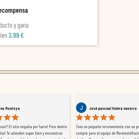
recompensa
ducto y gana
alen
3,99 €
ana Montoya
José pascual Valera navarro
as!! El sitio engaña por fuera! Pero dentro
Tuve un pequeño inconveniente con un p
lar! Te atienden super bien y encuentras
compré, pero el equipo de MoremotoRaci