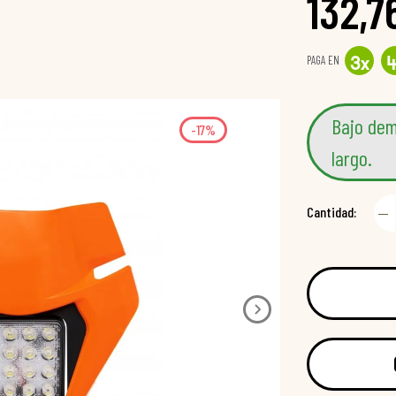
132,7
PAGA EN
3
x
Bajo dem
-17%
largo.
Cantidad: