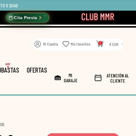
OTO O QUAD
Cita Previa
0
Mi Cuenta
Mis favoritos
€ EUR
HOT
UBASTAS
OFERTAS
MI
ATENCIÓN AL
GARAJE
CLIENTE
016