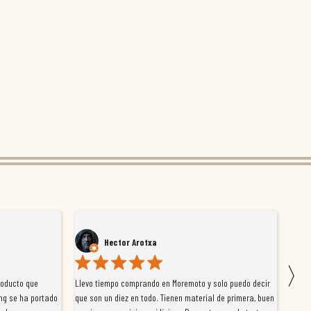
Hector Arotxa
〉
roducto que
Llevo tiempo comprando en Moremoto y solo puedo decir
Vengo
ng se ha portado
que son un diez en todo. Tienen material de primera, buen
la ti