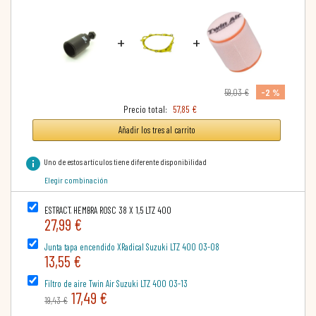
+
+
-2 %
59,03 €
Precio total:
57,85 €
Añadir los tres al carrito
info
Uno de estos artículos tiene diferente disponibilidad
Elegir combinación
ESTRACT. HEMBRA ROSC 38 X 1,5 LTZ 400
27,99 €
Junta tapa encendido XRadical Suzuki LTZ 400 03-08
13,55 €
Filtro de aire Twin Air Suzuki LTZ 400 03-13
17,49 €
19,43 €