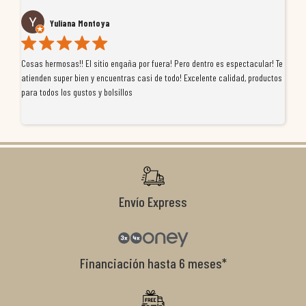
Yuliana Montoya
Cosas hermosas!! El sitio engaña por fuera! Pero dentro es espectacular! Te
Tu
atienden super bien y encuentras casi de todo! Excelente calidad, productos
de
para todos los gustos y bolsillos
pr
re
ti
co
r
Envío Express
Financiación hasta 6 meses*