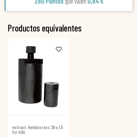
280 Puntos
que valen
0,84 €
Productos equivalentes
estract. hembra rosc 38 x 1,5
ltz 400