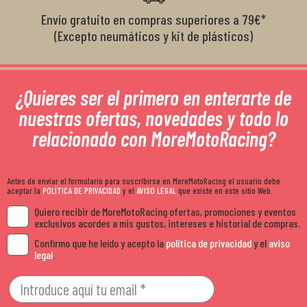
Envío gratuito en compras superiores a 79€*
(Excepto neumáticos y kit de plásticos)
¿Quieres ser el primero en enterarte de
nuestras ofertas, novedades y todo lo
relacionado con MoreMotoRacing?
Antes de enviar el formulario para suscribirse en MoreMotoRacing el usuario debe
aceptar la
POLÍTICA DE PRIVACIDAD
y el
AVISO LEGAL
que existe en este sitio Web.
Quiero recibir de MoreMotoRacing ofertas, promociones y eventos
exclusivos acordes a mis gustos, intereses e historial de compras.
Confirmo que he leído y acepto la
política de privacidad
y el
aviso
legal
.