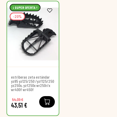
¡ SUPER OFERTA !
-20%
estriberas zeta estándar
yz85 yz125/250 /yzf125/250
yz250x, yzf250x wr250r/x
wr400f wr450f
54,39 €
43,51 €