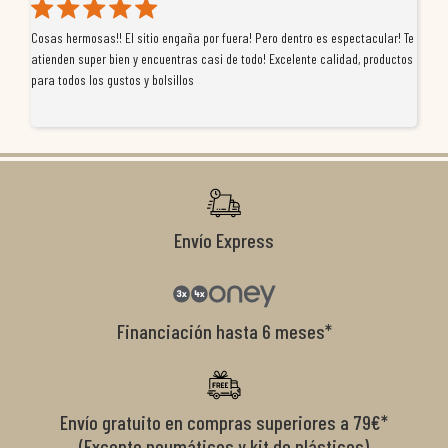
Cosas hermosas!! El sitio engaña por fuera! Pero dentro es espectacular! Te
Tu
atienden super bien y encuentras casi de todo! Excelente calidad, productos
de
para todos los gustos y bolsillos
pr
re
ti
co
r
Envío Express
Financiación hasta 6 meses*
Envío gratuito en compras superiores a 79€*
(Excepto neumáticos y kit de plásticos)