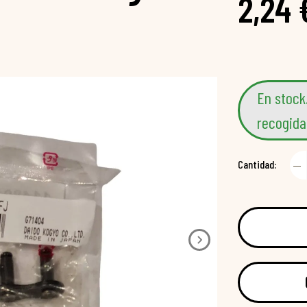
2,24 
En stock
recogida
Cantidad: