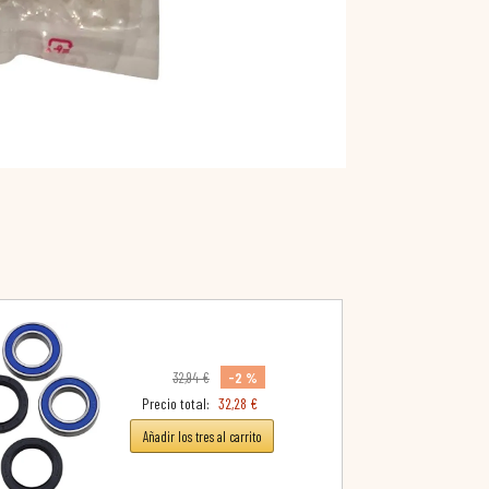
-2 %
32,94 €
Precio total:
32,28 €
Añadir los tres al carrito