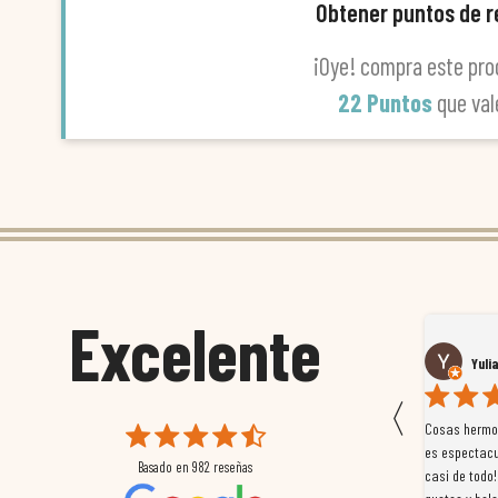
Obtener puntos de 
¡Oye! compra este pro
22 Puntos
que va
Excelente
Susana García Luis
Yuli
〈
 que
Magnífica atención al cliente. Tuvimos un pequeño
Cosas hermos
mpleados
retraso en el pedido y desde el minuto uno se
es espectacu
Basado en
982
reseñas
a
preocuparon por ayudarnos en todo. Gracias a Sergio,
casi de todo!