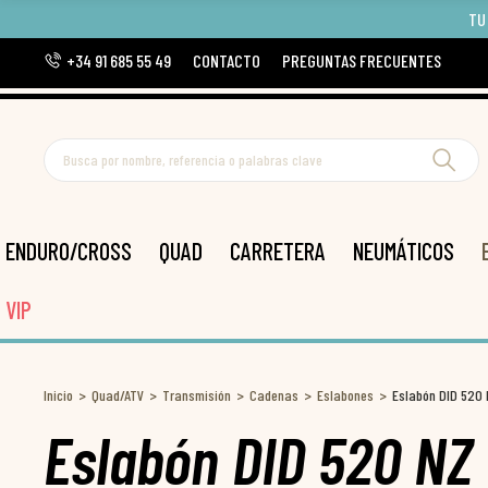
TU
+34 91 685 55 49
CONTACTO
PREGUNTAS FRECUENTES
ENDURO/CROSS
QUAD
CARRETERA
NEUMÁTICOS
VIP
Inicio
Quad/ATV
Transmisión
Cadenas
Eslabones
Eslabón DID 520 N
Eslabón DID 520 NZ 