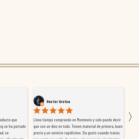
Hector Arotxa
〉
roducto que
Llevo tiempo comprando en Moremoto y solo puedo decir
Vengo
ng se ha portado
que son un diez en todo. Tienen material de primera, buen
la ti
ad, se
precio y un servicio rapidísimo. Da gusto cuando tratas
tiene