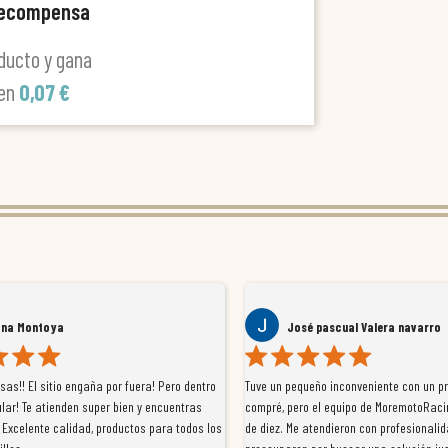
recompensa
ducto y gana
len
0,07 €
ana Montoya
José pascual Valera navarro
as!! El sitio engaña por fuera! Pero dentro
Tuve un pequeño inconveniente con un p
lar! Te atienden super bien y encuentras
compré, pero el equipo de MoremotoRaci
 Excelente calidad, productos para todos los
de diez. Me atendieron con profesionalid