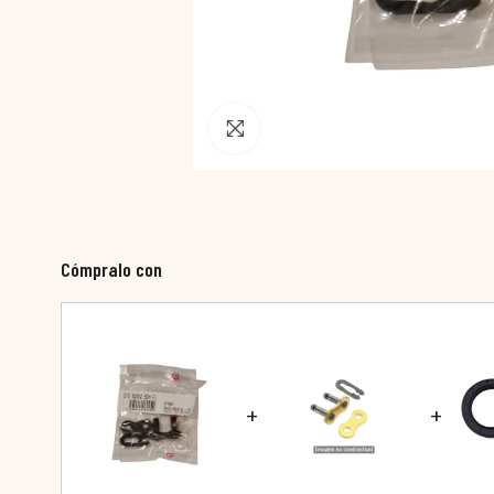
Pincha para agrandar
Cómpralo con
+
+