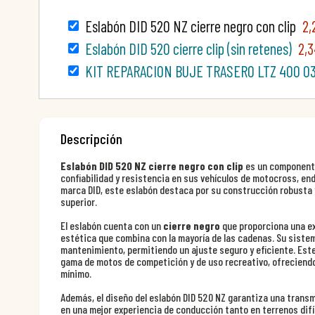
Eslabón DID 520 NZ cierre negro con clip
2,
Eslabón DID 520 cierre clip (sin retenes)
2,3
KIT REPARACION BUJE TRASERO LTZ 400 0
Descripción
Eslabón DID 520 NZ cierre negro con clip
es un componente
confiabilidad y resistencia en sus vehículos de motocross, end
marca DID, este eslabón destaca por su construcción robusta 
superior.
El eslabón cuenta con un
cierre negro
que proporciona una ex
estética que combina con la mayoría de las cadenas. Su siste
mantenimiento, permitiendo un ajuste seguro y eficiente. Est
gama de motos de competición y de uso recreativo, ofreciendo
mínimo.
Además, el diseño del eslabón DID 520 NZ garantiza una transm
en una mejor experiencia de conducción tanto en terrenos difí