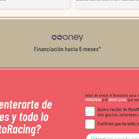
illos
preocuparon por buscar una solución jus
resolvieron el problema de forma rápida 
Da gusto tratar con tiendas que realme
con el cliente, y me ofrecieron unas con
garantía que no me la igualaron en otro
recomendables.
Financiación hasta 6 meses*
Antes de enviar el formulario para
 enterarte de
PRIVACIDAD
y el
AVISO LEGAL
que exis
Quiero recibir de More
es y todo lo
mis gustos, intereses 
Confirmo que he leído y
toRacing?