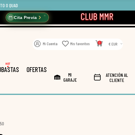
OTO O QUAD
Cita Previa
0
Mi Cuenta
Mis favoritos
€ EUR
HOT
UBASTAS
OFERTAS
MI
ATENCIÓN AL
GARAJE
CLIENTE
950