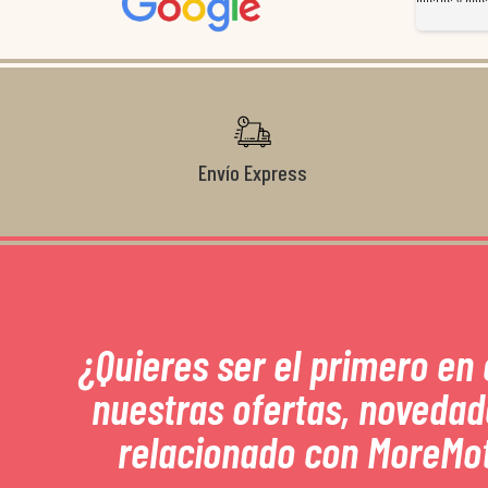
magnífico gestor... atento, amable, un servicio de 10.
gustos y bols
Gracias de nuevo por todo!
Envío Express
¿Quieres ser el primero en
nuestras ofertas, novedad
relacionado con MoreMo