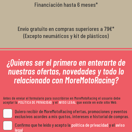
Financiación hasta 6 meses*
Envío gratuito en compras superiores a 79€*
(Excepto neumáticos y kit de plásticos)
¿Quieres ser el primero en enterarte de
nuestras ofertas, novedades y todo lo
relacionado con MoreMotoRacing?
Antes de enviar el formulario para suscribirse en MoreMotoRacing el usuario debe
aceptar la
POLÍTICA DE PRIVACIDAD
y el
AVISO LEGAL
que existe en este sitio Web.
Quiero recibir de MoreMotoRacing ofertas, promociones y eventos
exclusivos acordes a mis gustos, intereses e historial de compras.
Confirmo que he leído y acepto la
política de privacidad
y el
aviso
legal
.