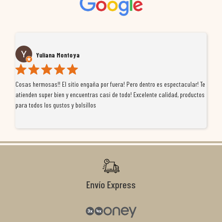
Yuliana Montoya
Cosas hermosas!! El sitio engaña por fuera! Pero dentro es espectacular! Te
Tu
atienden super bien y encuentras casi de todo! Excelente calidad, productos
de
para todos los gustos y bolsillos
pr
re
ti
co
r
Envío Express