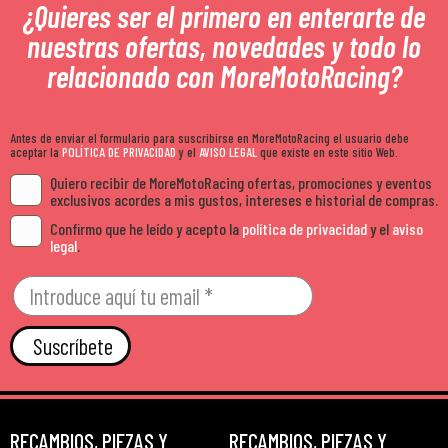
¿Quieres ser el primero en enterarte de
nuestras ofertas, novedades y todo lo
relacionado con MoreMotoRacing?
Antes de enviar el formulario para suscribirse en MoreMotoRacing el usuario debe
aceptar la
POLÍTICA DE PRIVACIDAD
y el
AVISO LEGAL
que existe en este sitio Web.
Quiero recibir de MoreMotoRacing ofertas, promociones y eventos
exclusivos acordes a mis gustos, intereses e historial de compras.
Confirmo que he leído y acepto la
política de privacidad
y el
aviso
legal
.
Suscríbete
RECAMBIOS, PIEZAS Y
RECAMBIOS, PIEZAS Y