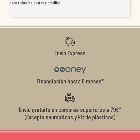
para todos los gustos y bolsillos
pr
re
ti
co
r
Envío Express
Financiación hasta 6 meses*
Envío gratuito en compras superiores a 79€*
(Excepto neumáticos y kit de plásticos)