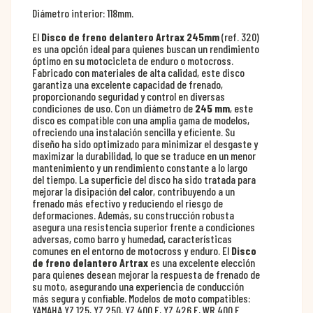
Diámetro interior: 118mm.
El
Disco de freno delantero Artrax 245mm
(ref. 320)
es una opción ideal para quienes buscan un rendimiento
óptimo en su motocicleta de enduro o motocross.
Fabricado con materiales de alta calidad, este disco
garantiza una excelente capacidad de frenado,
proporcionando seguridad y control en diversas
condiciones de uso. Con un diámetro de
245 mm
, este
disco es compatible con una amplia gama de modelos,
ofreciendo una instalación sencilla y eficiente. Su
diseño ha sido optimizado para minimizar el desgaste y
maximizar la durabilidad, lo que se traduce en un menor
mantenimiento y un rendimiento constante a lo largo
del tiempo. La superficie del disco ha sido tratada para
mejorar la disipación del calor, contribuyendo a un
frenado más efectivo y reduciendo el riesgo de
deformaciones. Además, su construcción robusta
asegura una resistencia superior frente a condiciones
adversas, como barro y humedad, características
comunes en el entorno de motocross y enduro. El
Disco
de freno delantero Artrax
es una excelente elección
para quienes desean mejorar la respuesta de frenado de
su moto, asegurando una experiencia de conducción
más segura y confiable. Modelos de moto compatibles:
YAMAHA YZ 125, YZ 250, YZ 400 F, YZ 426 F, WR 400 F.