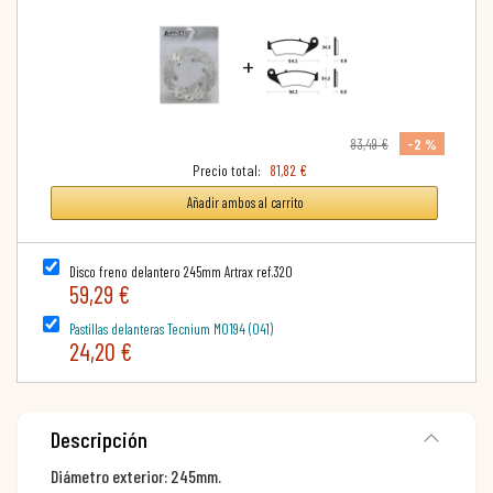
+
-2 %
83,49 €
Precio total:
81,82 €
Añadir ambos al carrito
Disco freno delantero 245mm Artrax ref.320
59,29 €
Pastillas delanteras Tecnium MO194 (041)
24,20 €
Descripción
Diámetro exterior: 245mm.