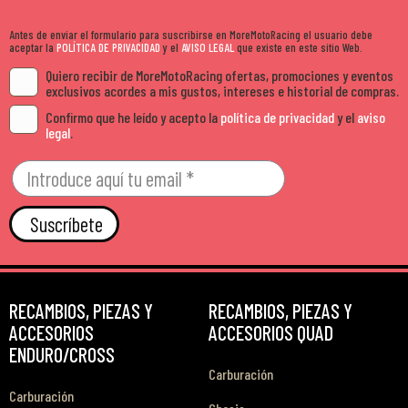
Antes de enviar el formulario para suscribirse en MoreMotoRacing el usuario debe
aceptar la
POLÍTICA DE PRIVACIDAD
y el
AVISO LEGAL
que existe en este sitio Web.
Quiero recibir de MoreMotoRacing ofertas, promociones y eventos
exclusivos acordes a mis gustos, intereses e historial de compras.
Confirmo que he leído y acepto la
política de privacidad
y el
aviso
legal
.
Suscríbete
RECAMBIOS, PIEZAS Y
RECAMBIOS, PIEZAS Y
ACCESORIOS
ACCESORIOS QUAD
ENDURO/CROSS
Carburación
Carburación