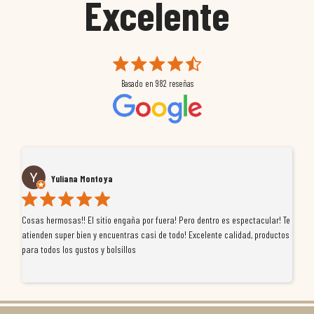
Excelente
Basado en
982
reseñas
Yuliana Montoya
Cosas hermosas!! El sitio engaña por fuera! Pero dentro es espectacular! Te
Tu
atienden super bien y encuentras casi de todo! Excelente calidad, productos
de
para todos los gustos y bolsillos
pr
re
ti
co
r