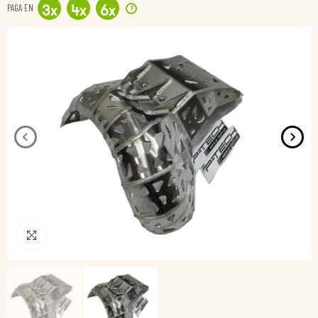
PAGA EN
?
3
x
4
x
6
x
Pincha para agrandar