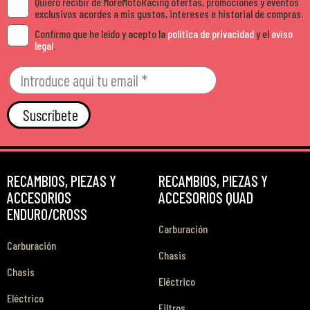
Quiero recibir de MoreMotoRacing ofertas, promociones y eventos
exclusivos acordes a mis gustos, intereses e historial de compras.
Confirmo que he leído y acepto la
política de privacidad
y el
aviso
legal
.
Suscríbete
RECAMBIOS, PIEZAS Y
RECAMBIOS, PIEZAS Y
ACCESORIOS
ACCESORIOS QUAD
ENDURO/CROSS
Carburación
Carburación
Chasis
Chasis
Eléctrico
Eléctrico
Filtros