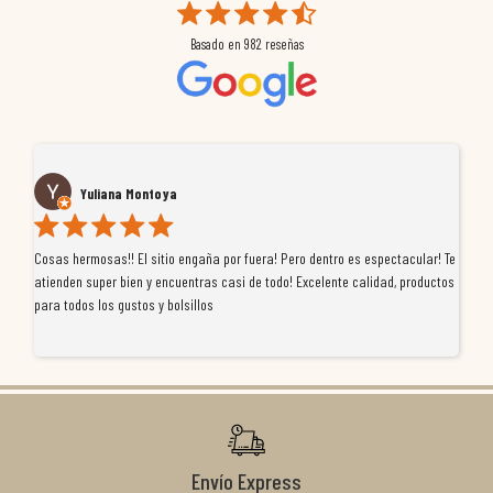
Basado en
982
reseñas
Yuliana Montoya
Cosas hermosas!! El sitio engaña por fuera! Pero dentro es espectacular! Te
Tu
atienden super bien y encuentras casi de todo! Excelente calidad, productos
de
para todos los gustos y bolsillos
pr
re
ti
co
r
Envío Express