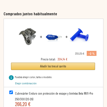
Comprados juntos habitualmente
+
+
-2 %
310,35 €
Precio total:
304,14 €
Añadir los tres al carrito
info
Puedes elegir color, talla o modelo:
Elegir combinación
Cubrecárter Enduro con protección de escape y bieletas Beta RR/X-Pro
250/300 (20-26)
266,20 €