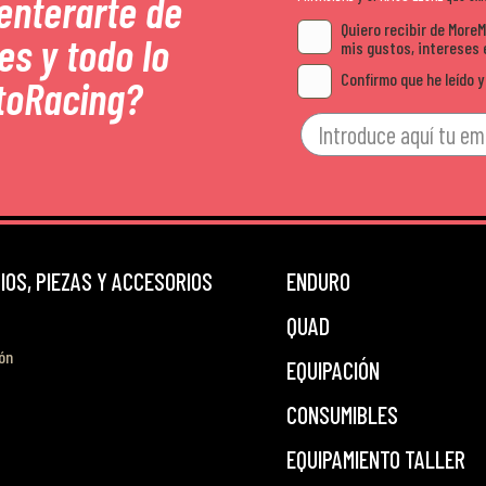
 enterarte de
Quiero recibir de More
es y todo lo
mis gustos, intereses 
Confirmo que he leído y
toRacing?
OS, PIEZAS Y ACCESORIOS
ENDURO
QUAD
ón
EQUIPACIÓN
CONSUMIBLES
EQUIPAMIENTO TALLER