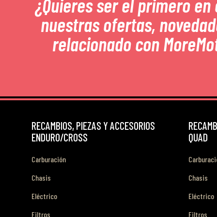
¿Quieres ser el primero en
nuestras ofertas, novedad
relacionado con MoreMo
RECAMBIOS, PIEZAS Y ACCESORIOS
RECAMBI
ENDURO/CROSS
QUAD
Carburación
Carburaci
Chasis
Chasis
Eléctrico
Eléctrico
Filtros
Filtros