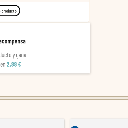
e producto
recompensa
ducto y gana
len
2,88 €