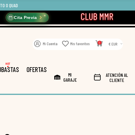
OTO O QUAD
Cita Previa
0
Mi Cuenta
Mis favoritos
€ EUR
HOT
UBASTAS
OFERTAS
MI
ATENCIÓN AL
GARAJE
CLIENTE