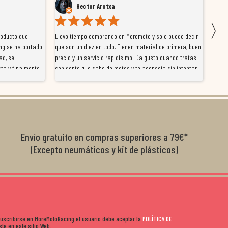
Hector Arotxa
〉
roducto que
Llevo tiempo comprando en Moremoto y solo puedo decir
Vengo
ng se ha portado
que son un diez en todo. Tienen material de primera, buen
la ti
ad, se
precio y un servicio rapidísimo. Da gusto cuando tratas
tiene
ta y finalmente
con gente que sabe de motos y te aconseja sin intentar
traba
y satisfactoria.
venderte por vender. Los pedidos llegan perfectos, bien
y ayu
nte se implican
embalados y siempre a tiempo. Se nota que les importa
busca
diciones de
el cliente y que disfrutan lo que hacen. Si te gusta la
años 
s lados. Muy
moto y quieres comprar sin complicarte, Moremoto es el
sitio. Calidad, rapidez y buen rollo. ??️
Envío gratuito en compras superiores a 79€*
(Excepto neumáticos y kit de plásticos)
 suscribirse en MoreMotoRacing el usuario debe aceptar la
POLÍTICA DE
te en este sitio Web.