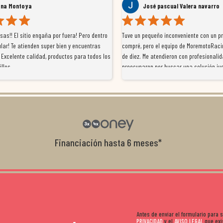
ana Montoya
José pascual Valera navarro
as!! El sitio engaña por fuera! Pero dentro
Tuve un pequeño inconveniente con un p
lar! Te atienden super bien y encuentras
compré, pero el equipo de MoremotoRaci
 Excelente calidad, productos para todos los
de diez. Me atendieron con profesionalid
illos
preocuparon por buscar una solución jus
resolvieron el problema de forma rápida 
Da gusto tratar con tiendas que realme
con el cliente, y me ofrecieron unas con
garantía que no me la igualaron en otro
recomendables.
Financiación hasta 6 meses*
Antes de enviar el formulario para
PRIVACIDAD
y el
AVISO LEGAL
que exis