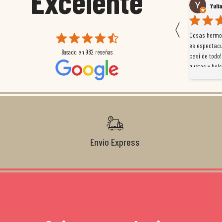
Excelente
Susana García Luis
Yuli
〈
 que
Magnífica atención al cliente. Tuvimos un pequeño
Cosas hermos
mpleados
retraso en el pedido y desde el minuto uno se
es espectacu
Basado en
982
reseñas
a
preocuparon por ayudarnos en todo. Gracias a Sergio,
casi de todo!
magnífico gestor... atento, amable, un servicio de 10.
gustos y bols
Gracias de nuevo por todo!
Envío Express