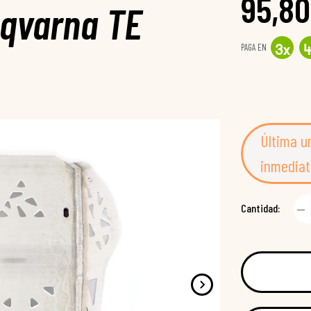
95,80
sqvarna TE
PAGA EN
3
x
Última u
inmediat
Cantidad: