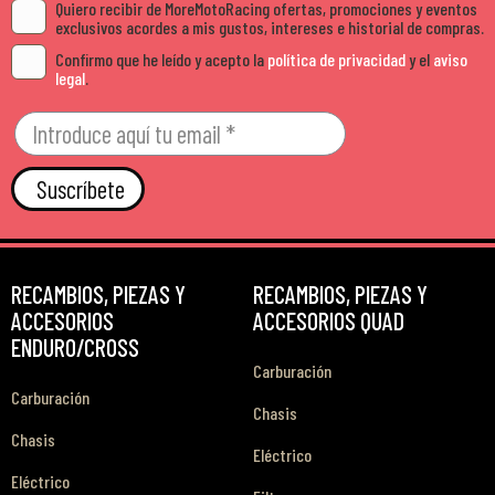
Quiero recibir de MoreMotoRacing ofertas, promociones y eventos
exclusivos acordes a mis gustos, intereses e historial de compras.
Confirmo que he leído y acepto la
política de privacidad
y el
aviso
legal
.
Suscríbete
RECAMBIOS, PIEZAS Y
RECAMBIOS, PIEZAS Y
ACCESORIOS
ACCESORIOS QUAD
ENDURO/CROSS
Carburación
Carburación
Chasis
Chasis
Eléctrico
Eléctrico