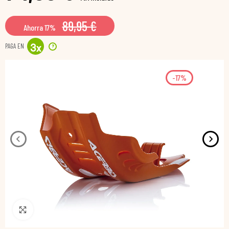
89,95 €
Ahorra 17%
PAGA EN
?
3
x
-17%
Pincha para agrandar