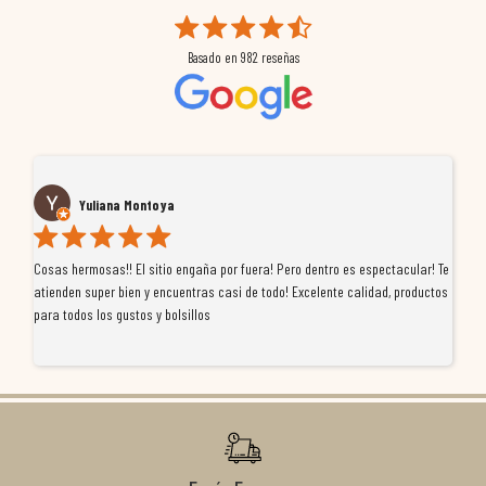
Basado en
982
reseñas
Yuliana Montoya
Cosas hermosas!! El sitio engaña por fuera! Pero dentro es espectacular! Te
Tu
atienden super bien y encuentras casi de todo! Excelente calidad, productos
de
para todos los gustos y bolsillos
pr
re
ti
co
r