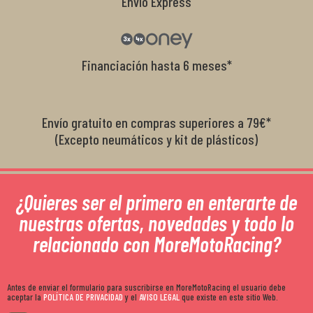
Envío Express
Financiación hasta 6 meses*
Envío gratuito en compras superiores a 79€*
(Excepto neumáticos y kit de plásticos)
¿Quieres ser el primero en enterarte de
nuestras ofertas, novedades y todo lo
relacionado con MoreMotoRacing?
Antes de enviar el formulario para suscribirse en MoreMotoRacing el usuario debe
aceptar la
POLÍTICA DE PRIVACIDAD
y el
AVISO LEGAL
que existe en este sitio Web.