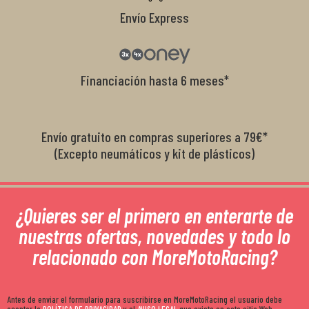
Envío Express
Financiación hasta 6 meses*
Envío gratuito en compras superiores a 79€*
(Excepto neumáticos y kit de plásticos)
¿Quieres ser el primero en enterarte de
nuestras ofertas, novedades y todo lo
relacionado con MoreMotoRacing?
Antes de enviar el formulario para suscribirse en MoreMotoRacing el usuario debe
aceptar la
POLÍTICA DE PRIVACIDAD
y el
AVISO LEGAL
que existe en este sitio Web.