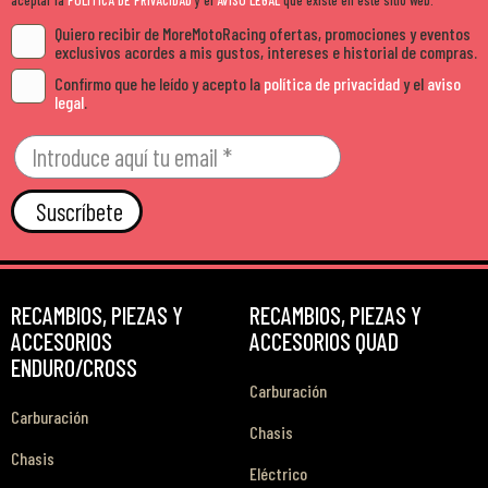
Quiero recibir de MoreMotoRacing ofertas, promociones y eventos
exclusivos acordes a mis gustos, intereses e historial de compras.
Confirmo que he leído y acepto la
política de privacidad
y el
aviso
legal
.
Suscríbete
RECAMBIOS, PIEZAS Y
RECAMBIOS, PIEZAS Y
ACCESORIOS
ACCESORIOS QUAD
ENDURO/CROSS
Carburación
Carburación
Chasis
Chasis
Eléctrico