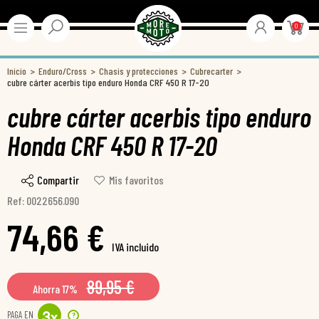
0
Inicio
Enduro/Cross
Chasis y protecciones
Cubrecarter
cubre cárter acerbis tipo enduro Honda CRF 450 R 17-20
cubre cárter acerbis tipo enduro
Honda CRF 450 R 17-20
Compartir
Mis favoritos
Ref: 0022656.090
74,66 €
IVA incluido
89,95 €
Ahorra 17%
PAGA EN
?
3
x