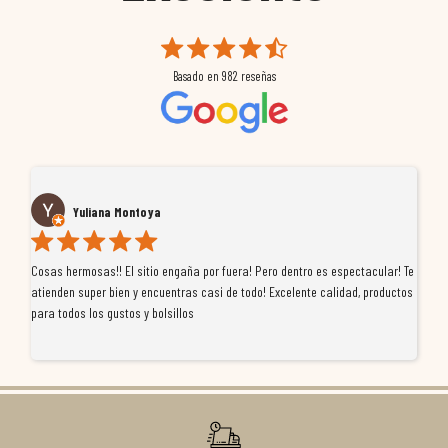
Basado en
982
reseñas
Yuliana Montoya
Cosas hermosas!! El sitio engaña por fuera! Pero dentro es espectacular! Te
Tu
atienden super bien y encuentras casi de todo! Excelente calidad, productos
de
para todos los gustos y bolsillos
pr
re
ti
co
r