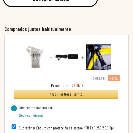
Comprados juntos habitualmente
+
+
-2 %
276,60 €
Precio total:
271,07 €
Añadir los tres al carrito
info
Últimos artículos en stock
Elegir combinación
Cubrecárter Enduro con protección de escape KTM EXC 250/300 Tpi