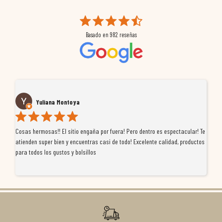
Basado en
982
reseñas
Yuliana Montoya
Cosas hermosas!! El sitio engaña por fuera! Pero dentro es espectacular! Te
Tu
atienden super bien y encuentras casi de todo! Excelente calidad, productos
de
para todos los gustos y bolsillos
pr
re
ti
co
r