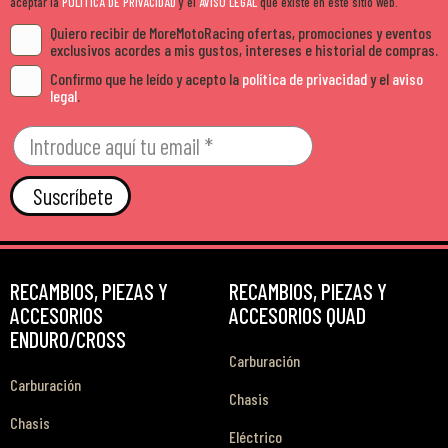
aceptar la
POLÍTICA DE PRIVACIDAD
y el
AVISO LEGAL
que existe en este sitio Web.
Quiero recibir de MoreMotoRacing ofertas, promociones y eventos
exclusivos acordes a mis gustos, intereses e historial de compras.
Confirmo que he leído y acepto la
política de privacidad
y el
aviso
legal
.
Suscríbete
RECAMBIOS, PIEZAS Y
RECAMBIOS, PIEZAS Y
ACCESORIOS
ACCESORIOS QUAD
ENDURO/CROSS
Carburación
Carburación
Chasis
Chasis
Eléctrico