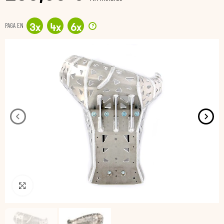
PAGA EN
?
3
x
4
x
6
x
Pincha para agrandar