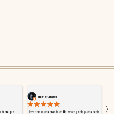
Hector Arotxa
〉
roducto que
Llevo tiempo comprando en Moremoto y solo puedo decir
Vengo