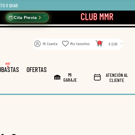
OTO O QUAD
Cita Previa
0
Mi Cuenta
Mis favoritos
€ EUR
HOT
UBASTAS
OFERTAS
MI
ATENCIÓN AL
GARAJE
CLIENTE