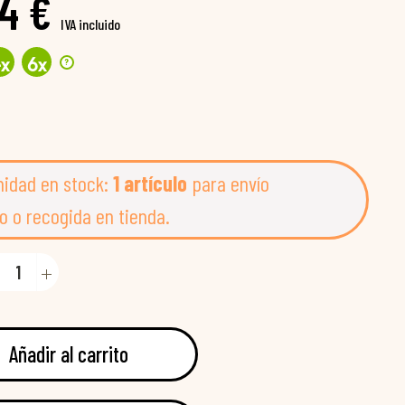
4 €
IVA incluido
?
4
x
6
x
nidad en stock:
1 artículo
para envío
o o recogida en tienda.
Añadir al carrito