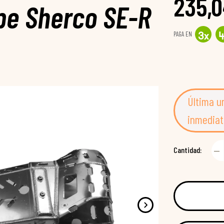
235,0
pe Sherco SE-R
PAGA EN
3
x
Última u
inmediat
Cantidad: