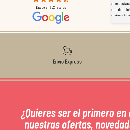
mpleados
retraso en el pedido y desde el minuto uno se
es espectacu
Basado en
982
reseñas
a
preocuparon por ayudarnos en todo. Gracias a Sergio,
casi de todo!
magnífico gestor... atento, amable, un servicio de 10.
gustos y bols
Gracias de nuevo por todo!
Envío Express
¿Quieres ser el primero en
nuestras ofertas, novedad