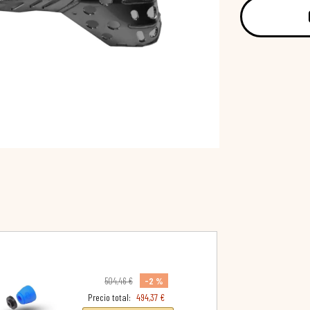
-2 %
504,46 €
Precio total:
494,37 €