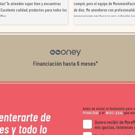
lar! Te atienden super bien y encuentras
compré, pero el equipo de MoremotoRaci
 Excelente calidad, productos para todos los
de diez. Me atendieron con profesionalid
illos
preocuparon por buscar una solución jus
resolvieron el problema de forma rápida 
Da gusto tratar con tiendas que realme
con el cliente, y me ofrecieron unas con
garantía que no me la igualaron en otro
recomendables.
Financiación hasta 6 meses*
Antes de enviar el formulario para
 enterarte de
PRIVACIDAD
y el
AVISO LEGAL
que exis
Quiero recibir de More
es y todo lo
mis gustos, intereses 