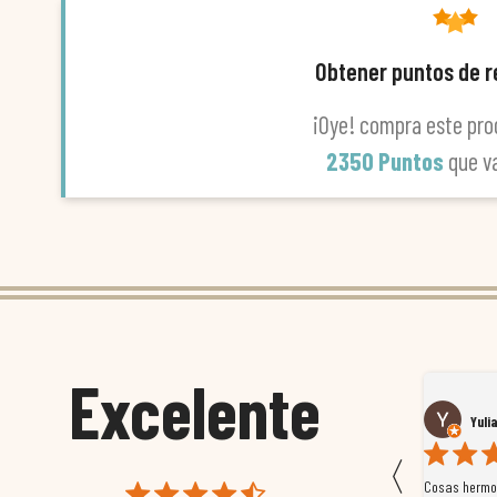
Obtener puntos de 
¡Oye! compra este pro
2350 Puntos
que v
Excelente
Susana García Luis
Yuli
〈
 que
Magnífica atención al cliente. Tuvimos un pequeño
Cosas hermos