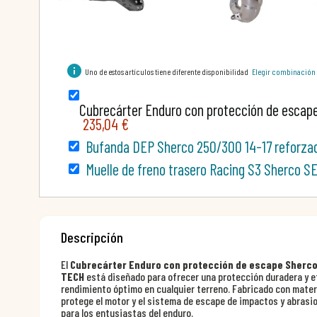
info
Uno de estos artículos tiene diferente disponibilidad
Elegir combinación
Cubrecárter Enduro con protección de escap
235,04 €
Bufanda DEP Sherco 250/300 14-17 reforzad
Muelle de freno trasero Racing S3 Sherco S
Descripción
El
Cubrecárter Enduro con protección de escape Sherco
TECH
está diseñado para ofrecer una protección duradera y ef
rendimiento óptimo en cualquier terreno. Fabricado con materi
protege el motor y el sistema de escape de impactos y abrasion
para los entusiastas del enduro.