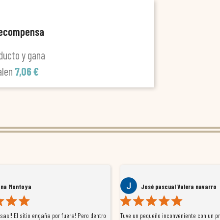
recompensa
ducto y gana
alen
7,06 €
ana Montoya
José pascual Valera navarro
as!! El sitio engaña por fuera! Pero dentro
Tuve un pequeño inconveniente con un p