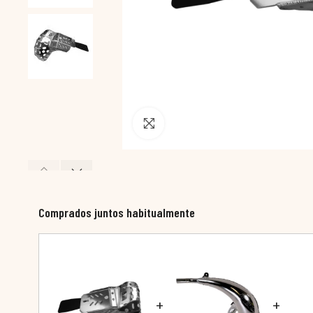
Pincha para agrandar
Comprados juntos habitualmente
+
+