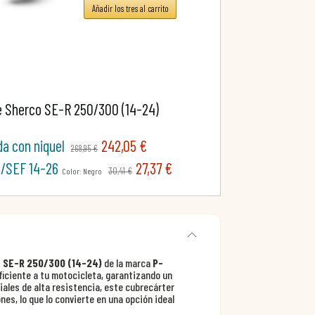
Añadir los tres al carrito
e Sherco SE-R 250/300 (14-24)
a con niquel
242,05 €
268,95 €
E/SEF 14-26
27,37 €
30,41 €
Color: Negro
 SE-R 250/300 (14-24)
de la marca
P-
iciente a tu motocicleta, garantizando un
ales de alta resistencia, este cubrecárter
es, lo que lo convierte en una opción ideal