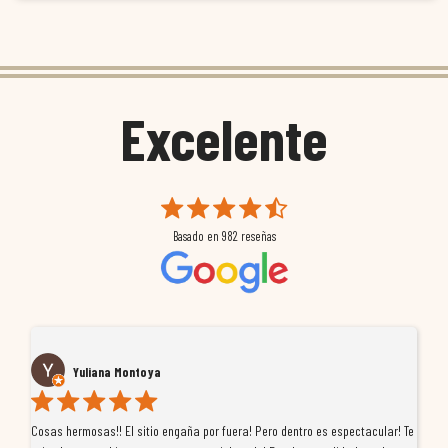
Excelente
Basado en
982
reseñas
Yuliana Montoya
Cosas hermosas!! El sitio engaña por fuera! Pero dentro es espectacular! Te
Tu