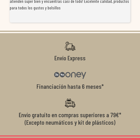
atienden super bien y encuentras casi de todo! Excelente calidad, productos
de
para todos los gustos y bolsillos
pr
re
ti
co
r
Envío Express
Financiación hasta 6 meses*
Envío gratuito en compras superiores a 79€*
(Excepto neumáticos y kit de plásticos)