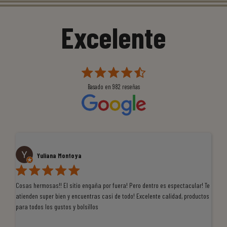
Excelente
Basado en
982
reseñas
Yuliana Montoya
Cosas hermosas!! El sitio engaña por fuera! Pero dentro es espectacular! Te
Tu
atienden super bien y encuentras casi de todo! Excelente calidad, productos
de
para todos los gustos y bolsillos
pr
re