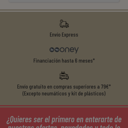
ti
co
r
Envío Express
Financiación hasta 6 meses*
Envío gratuito en compras superiores a 79€*
(Excepto neumáticos y kit de plásticos)
¿Quieres ser el primero en enterarte de
nuestras ofertas, novedades y todo lo