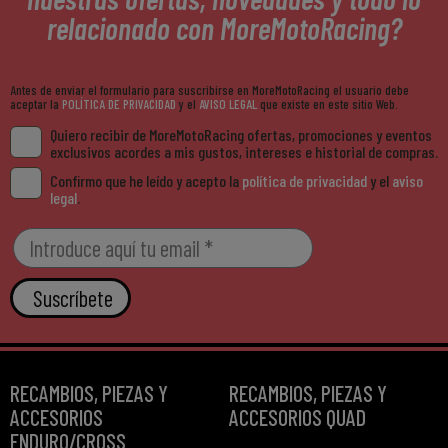
relacionado con MoreMotoRacing?
Antes de enviar el formulario para suscribirse en MoreMotoRacing el usuario debe
aceptar la
POLÍTICA DE PRIVACIDAD
y el
AVISO LEGAL
que existe en este sitio Web.
Quiero recibir de MoreMotoRacing ofertas, promociones y eventos
exclusivos acordes a mis gustos, intereses e historial de compras.
Confirmo que he leído y acepto la
política de privacidad
y el
aviso
legal
.
Suscríbete
RECAMBIOS, PIEZAS Y
RECAMBIOS, PIEZAS Y
ACCESORIOS
ACCESORIOS QUAD
ENDURO/CROSS