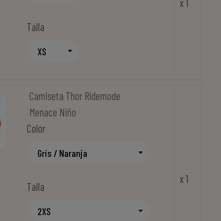
x 1
Talla
Camiseta Thor Ridemode
Menace Niño
Color
x 1
Talla