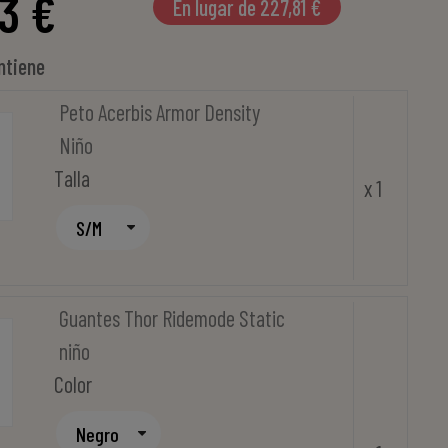
3 €
En lugar de 227,81 €
ntiene
Peto Acerbis Armor Density
Niño
Talla
x 1
Guantes Thor Ridemode Static
niño
Color