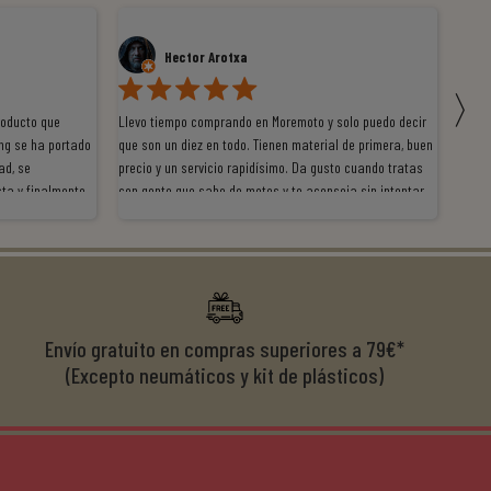
Hector Arotxa
〉
roducto que
Llevo tiempo comprando en Moremoto y solo puedo decir
Vengo
ng se ha portado
que son un diez en todo. Tienen material de primera, buen
la ti
ad, se
precio y un servicio rapidísimo. Da gusto cuando tratas
tiene
ta y finalmente
con gente que sabe de motos y te aconseja sin intentar
traba
y satisfactoria.
venderte por vender. Los pedidos llegan perfectos, bien
y ayu
nte se implican
embalados y siempre a tiempo. Se nota que les importa
busca
diciones de
el cliente y que disfrutan lo que hacen. Si te gusta la
años 
s lados. Muy
moto y quieres comprar sin complicarte, Moremoto es el
sitio. Calidad, rapidez y buen rollo. ??️
Envío gratuito en compras superiores a 79€*
(Excepto neumáticos y kit de plásticos)