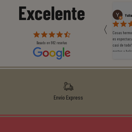
Excelente
Susana García Luis
Yuli
〈
 que
Magnífica atención al cliente. Tuvimos un pequeño
Cosas hermos
mpleados
retraso en el pedido y desde el minuto uno se
es espectacu
Basado en
982
reseñas
a
preocuparon por ayudarnos en todo. Gracias a Sergio,
casi de todo!
magnífico gestor... atento, amable, un servicio de 10.
gustos y bols
Gracias de nuevo por todo!
Envío Express