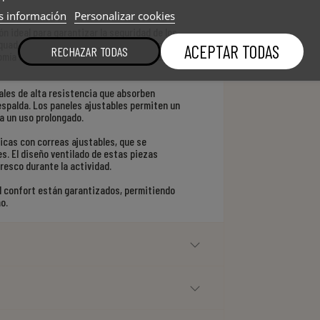
 información
Personalizar cookies
ón ideal para garantizar la seguridad de los
uad. Este conjunto ofrece una protección
ACEPTAR TODAS
RECHAZAR TODAS
omía infantil, proporcionando comodidad y
les de alta resistencia que absorben
espalda. Los paneles ajustables permiten un
a un uso prolongado.
cas con correas ajustables, que se
s. El diseño ventilado de estas piezas
resco durante la actividad.
 el confort están garantizados, permitiendo
o.