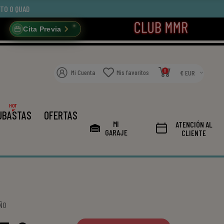
OTO O QUAD
Cita Previa
0
Mi Cuenta
Mis favoritos
€ EUR
HOT
UBASTAS
OFERTAS
MI
ATENCIÓN AL
GARAJE
CLIENTE
ÑO