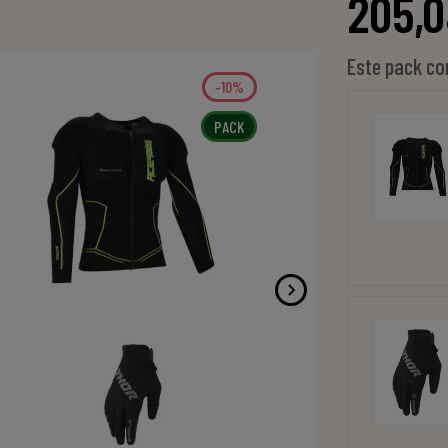
205,0
Este pack co
-10%
PACK