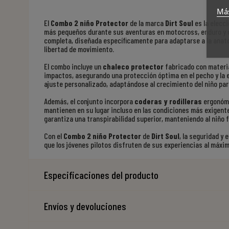
Más
El
Combo 2 niño Protector
de la marca
Dirt Soul
es la elecci
más pequeños durante sus aventuras en motocross, enduro y q
completa, diseñada específicamente para adaptarse a la anat
libertad de movimiento.
El combo incluye un
chaleco protector
fabricado con materia
impactos, asegurando una protección óptima en el pecho y la 
ajuste personalizado, adaptándose al crecimiento del niño par
Además, el conjunto incorpora
coderas y rodilleras
ergonómi
mantienen en su lugar incluso en las condiciones más exigente
garantiza una transpirabilidad superior, manteniendo al niño f
Con el
Combo 2 niño Protector
de
Dirt Soul
, la seguridad y
que los jóvenes pilotos disfruten de sus experiencias al máxim
Especificaciones del producto
Envíos y devoluciones