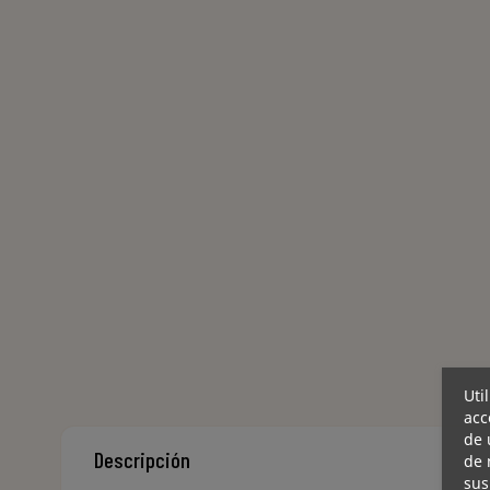
Uti
acc
de 
Descripción
de 
sus