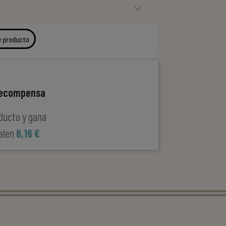
e producto
recompensa
ducto y gana
alen
6,16 €