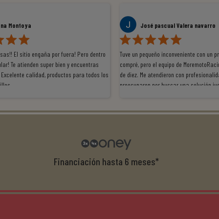
ana Montoya
José pascual Valera navarro
as!! El sitio engaña por fuera! Pero dentro
Tuve un pequeño inconveniente con un p
lar! Te atienden super bien y encuentras
compré, pero el equipo de MoremotoRaci
 Excelente calidad, productos para todos los
de diez. Me atendieron con profesionalid
illos
preocuparon por buscar una solución jus
resolvieron el problema de forma rápida 
Da gusto tratar con tiendas que realme
con el cliente, y me ofrecieron unas con
garantía que no me la igualaron en otro
recomendables.
Financiación hasta 6 meses*