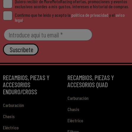
Quiero recibir de MoreMotoRacing ofertas, promociones y eventos
exclusivos acordes a mis gustos, intereses e historial de compras.
Confirmo que he leído y acepto la
política de privacidad
y el
aviso
legal
.
Suscríbete
RECAMBIOS, PIEZAS Y
RECAMBIOS, PIEZAS Y
ACCESORIOS
ACCESORIOS QUAD
ENDURO/CROSS
Carburación
Carburación
Chasis
Chasis
Eléctrico
Eléctrico
Filtros