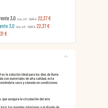
rente 3.0
22,37 €
26,95 €
Talla: S/M
ente 3.0
22,37 €
26,95 €
Talla: S/M
31 €
0
es la solución ideal para los días de lluvia
a con materiales de alta calidad, esta
teniéndote seco y cómodo en condiciones
 que asegura la circulación del aire
ucir tus prendas inferiores o el diseño de