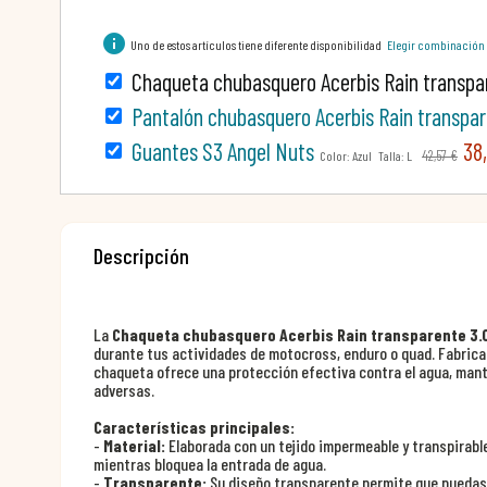
info
Uno de estos artículos tiene diferente disponibilidad
Elegir combinación
Chaqueta chubasquero Acerbis Rain transpa
Pantalón chubasquero Acerbis Rain transpar
Guantes S3 Angel Nuts
38,
42,57 €
Color: Azul Talla: L
Descripción
La
Chaqueta chubasquero Acerbis Rain transparente 3.
durante tus actividades de motocross, enduro o quad. Fabricad
chaqueta ofrece una protección efectiva contra el agua, man
adversas.
Características principales:
-
Material:
Elaborada con un tejido impermeable y transpirable,
mientras bloquea la entrada de agua.
-
Transparente:
Su diseño transparente permite que puedas l