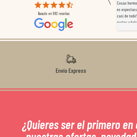
 que
Magnífica atención al cliente. Tuvimos un pequeño
Cosas hermos
mpleados
retraso en el pedido y desde el minuto uno se
es espectacu
Basado en
982
reseñas
a
preocuparon por ayudarnos en todo. Gracias a Sergio,
casi de todo!
magnífico gestor... atento, amable, un servicio de 10.
gustos y bols
Gracias de nuevo por todo!
Envío Express
¿Quieres ser el primero en
nuestras ofertas, novedad