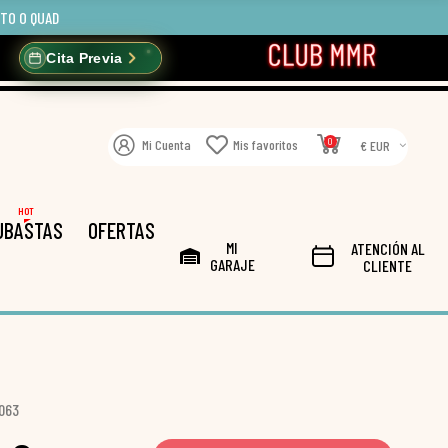
OTO O QUAD
Cita Previa
0
Mi Cuenta
Mis favoritos
€ EUR
HOT
UBASTAS
OFERTAS
MI
ATENCIÓN AL
GARAJE
CLIENTE
.063