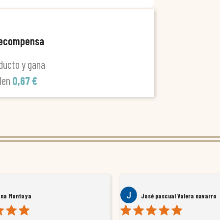
recompensa
ducto y gana
len
0,67 €
ana Montoya
José pascual Valera navarro