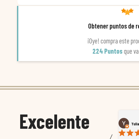
Obtener puntos de 
¡Oye! compra este pro
224 Puntos
que va
Excelente
Susana García Luis
Yuli
〈