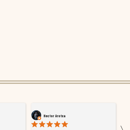
Hector Arotxa
〉