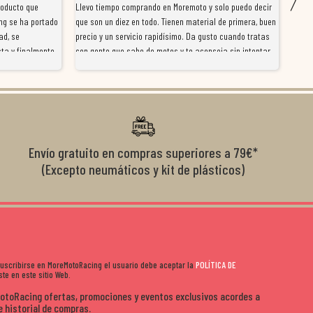
roducto que
Llevo tiempo comprando en Moremoto y solo puedo decir
Vengo
ng se ha portado
que son un diez en todo. Tienen material de primera, buen
la ti
ad, se
precio y un servicio rapidísimo. Da gusto cuando tratas
tiene
ta y finalmente
con gente que sabe de motos y te aconseja sin intentar
traba
y satisfactoria.
venderte por vender. Los pedidos llegan perfectos, bien
y ayu
nte se implican
embalados y siempre a tiempo. Se nota que les importa
busca
diciones de
el cliente y que disfrutan lo que hacen. Si te gusta la
años 
s lados. Muy
moto y quieres comprar sin complicarte, Moremoto es el
sitio. Calidad, rapidez y buen rollo. ??️
Envío gratuito en compras superiores a 79€*
(Excepto neumáticos y kit de plásticos)
 suscribirse en MoreMotoRacing el usuario debe aceptar la
POLÍTICA DE
te en este sitio Web.
MotoRacing ofertas, promociones y eventos exclusivos acordes a
e historial de compras.