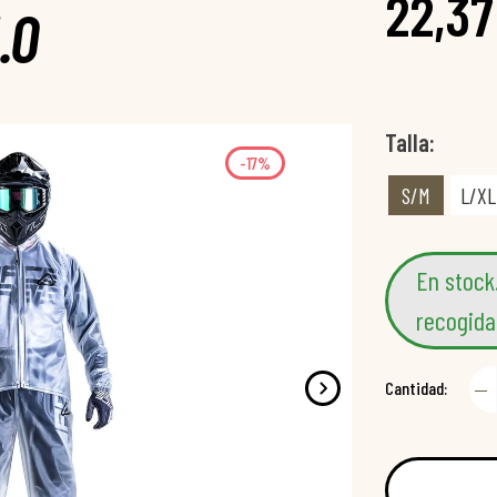
22,37
.0
Talla
-17%
S/M
L/XL
En stock
recogida
Cantidad: