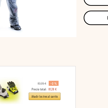
-2 %
83,05 €
Precio total:
81,39 €
Añadir los tres al carrito