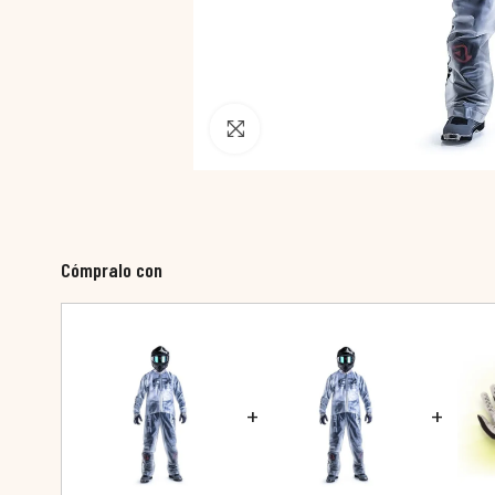
Pincha para agrandar
Cómpralo con
+
+