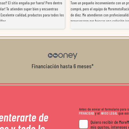
as!! El sitio engaña por fuera! Pero dentro
Tuve un pequeño inconveniente con un p
lar! Te atienden super bien y encuentras
compré, pero el equipo de MoremotoRaci
 Excelente calidad, productos para todos los
de diez. Me atendieron con profesionalid
illos
preocuparon por buscar una solución jus
resolvieron el problema de forma rápida 
Da gusto tratar con tiendas que realme
con el cliente, y me ofrecieron unas con
garantía que no me la igualaron en otro
recomendables.
Financiación hasta 6 meses*
Antes de enviar el formulario para
 enterarte de
PRIVACIDAD
y el
AVISO LEGAL
que exis
Quiero recibir de More
es y todo lo
mis gustos, intereses 