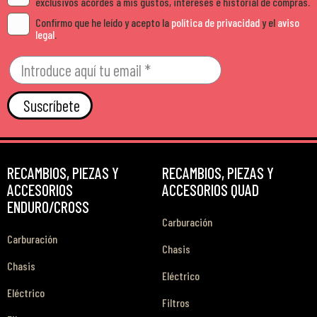
exclusivos acordes a mis gustos, intereses e historial de compras.
Confirmo que he leído y acepto la
política de privacidad
y el
aviso
legal
.
Suscríbete
RECAMBIOS, PIEZAS Y
RECAMBIOS, PIEZAS Y
ACCESORIOS
ACCESORIOS QUAD
ENDURO/CROSS
Carburación
Carburación
Chasis
Chasis
Eléctrico
Eléctrico
Filtros