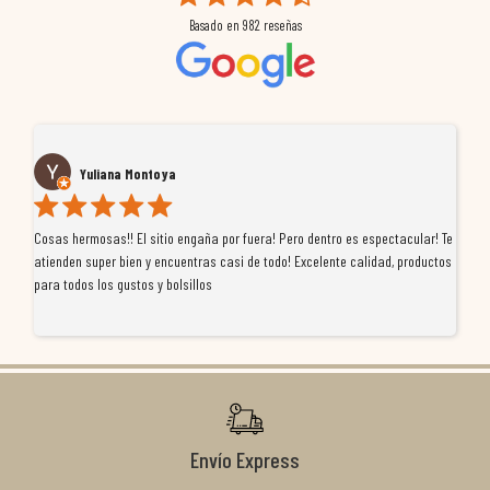
Basado en
982
reseñas
Yuliana Montoya
Cosas hermosas!! El sitio engaña por fuera! Pero dentro es espectacular! Te
Tu
atienden super bien y encuentras casi de todo! Excelente calidad, productos
de
para todos los gustos y bolsillos
pr
re
ti
co
r
Envío Express