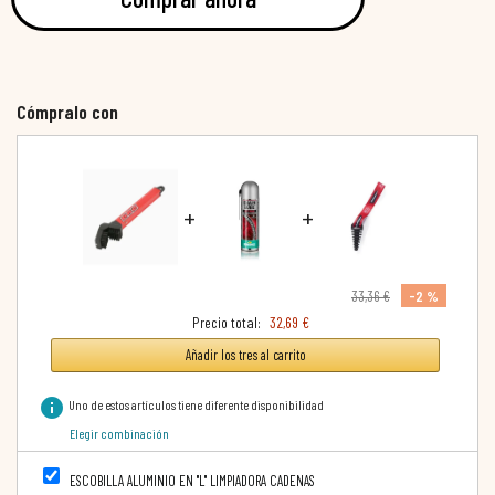
Cómpralo con
+
+
-2 %
33,36 €
Precio total:
32,69 €
Añadir los tres al carrito
info
Uno de estos artículos tiene diferente disponibilidad
Elegir combinación
ESCOBILLA ALUMINIO EN "L" LIMPIADORA CADENAS