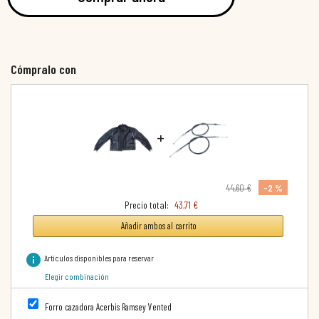
Cómpralo con
+
-2 %
44,60 €
Precio total:
43,71 €
Añadir ambos al carrito
info
Artículos disponibles para reservar
Elegir combinación
Forro cazadora Acerbis Ramsey Vented