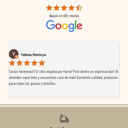
Basado en
982
reseñas
Yuliana Montoya
Cosas hermosas!! El sitio engaña por fuera! Pero dentro es espectacular! Te
Tu
atienden super bien y encuentras casi de todo! Excelente calidad, productos
de
para todos los gustos y bolsillos
pr
re
ti
co
r