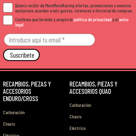
Quiero recibir de MoreMotoRacing ofertas, promociones y eventos
exclusivos acordes a mis gustos, intereses e historial de compras.
Confirmo que he leído y acepto la
política de privacidad
y el
aviso
legal
.
Suscríbete
RECAMBIOS, PIEZAS Y
RECAMBIOS, PIEZAS Y
ACCESORIOS
ACCESORIOS QUAD
ENDURO/CROSS
Carburación
Carburación
Chasis
Chasis
Eléctrico
Eléctrico