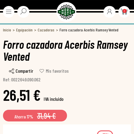
0
Inicio
Equipación
Cazadoras
Forro cazadora Acerbis Ramsey Vented
Forro cazadora Acerbis Ramsey
Vented
Compartir
Mis favoritos
Ref: 0022649.090.062
26,51 €
IVA incluido
31,94 €
Ahorra 17%