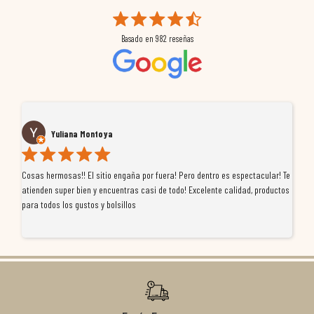
Basado en
982
reseñas
Yuliana Montoya
Cosas hermosas!! El sitio engaña por fuera! Pero dentro es espectacular! Te
Tu
atienden super bien y encuentras casi de todo! Excelente calidad, productos
de
para todos los gustos y bolsillos
pr
re
ti
co
r