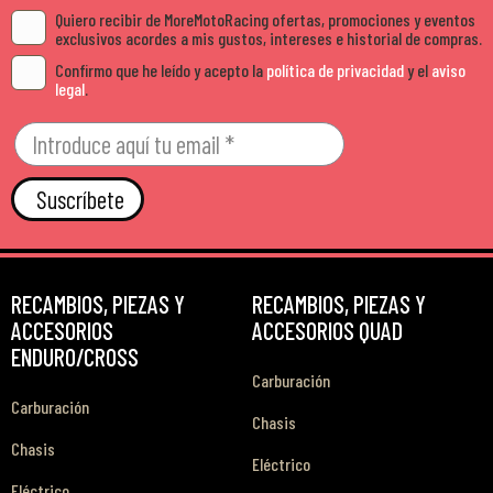
Quiero recibir de MoreMotoRacing ofertas, promociones y eventos
exclusivos acordes a mis gustos, intereses e historial de compras.
Confirmo que he leído y acepto la
política de privacidad
y el
aviso
legal
.
Suscríbete
RECAMBIOS, PIEZAS Y
RECAMBIOS, PIEZAS Y
ACCESORIOS
ACCESORIOS QUAD
ENDURO/CROSS
Carburación
Carburación
Chasis
Chasis
Eléctrico
Eléctrico