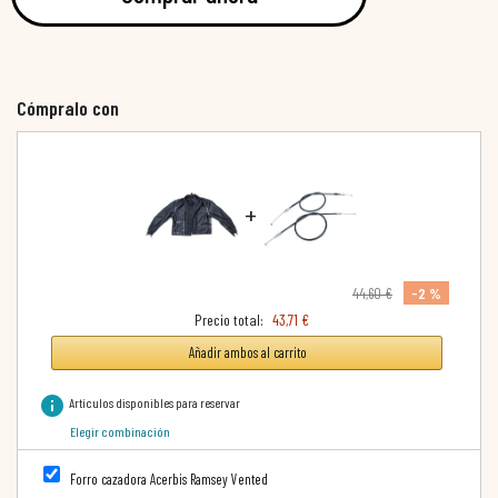
Cómpralo con
+
-2 %
44,60 €
Precio total:
43,71 €
Añadir ambos al carrito
info
Artículos disponibles para reservar
Elegir combinación
Forro cazadora Acerbis Ramsey Vented