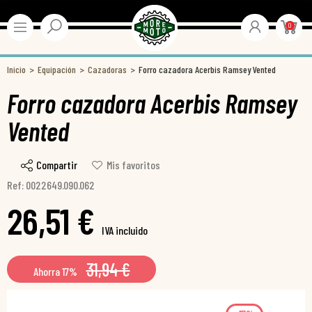
0
Inicio
Equipación
Cazadoras
Forro cazadora Acerbis Ramsey Vented
Forro cazadora Acerbis Ramsey
Vented
Compartir
Mis favoritos
Ref: 0022649.090.062
26,51 €
IVA incluido
31,94 €
Ahorra 17%