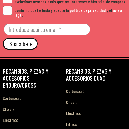
exclusivos acordes a mis gustos, intereses e historial de compras.
Confirmo que he leído y acepto la
política de privacidad
y el
aviso
legal
.
Suscríbete
RECAMBIOS, PIEZAS Y
RECAMBIOS, PIEZAS Y
ACCESORIOS
ACCESORIOS QUAD
ENDURO/CROSS
Carburación
Carburación
Chasis
Chasis
Eléctrico
Eléctrico
Filtros