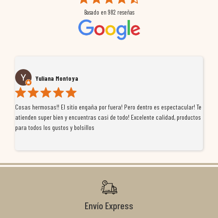
Basado en
982
reseñas
Yuliana Montoya
Cosas hermosas!! El sitio engaña por fuera! Pero dentro es espectacular! Te
Tu
atienden super bien y encuentras casi de todo! Excelente calidad, productos
de
para todos los gustos y bolsillos
pr
re
ti
co
r
Envío Express