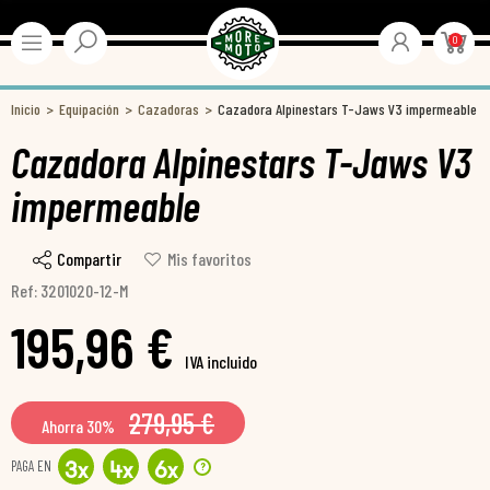
0
Inicio
Equipación
Cazadoras
Cazadora Alpinestars T-Jaws V3 impermeable
Cazadora Alpinestars T-Jaws V3
impermeable
Compartir
Mis favoritos
Ref: 3201020-12-M
195,96 €
IVA incluido
279,95 €
Ahorra 30%
PAGA EN
?
3
x
4
x
6
x