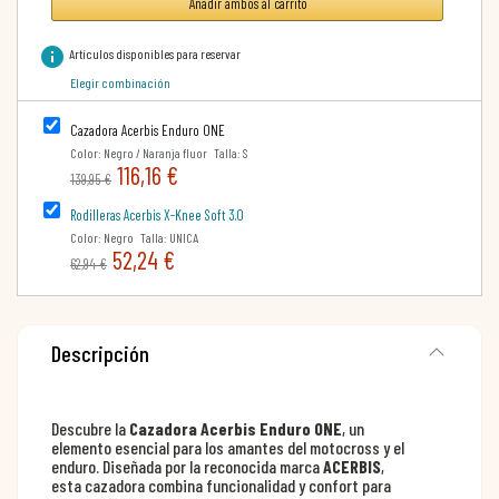
Añadir ambos al carrito
info
Artículos disponibles para reservar
Elegir combinación
Cazadora Acerbis Enduro ONE
Color: Negro / Naranja fluor Talla: S
116,16 €
139,95 €
Rodilleras Acerbis X-Knee Soft 3.0
Color: Negro Talla: UNICA
52,24 €
62,94 €
Descripción
Descubre la
Cazadora Acerbis Enduro ONE
, un
elemento esencial para los amantes del motocross y el
enduro. Diseñada por la reconocida marca
ACERBIS
,
esta cazadora combina funcionalidad y confort para