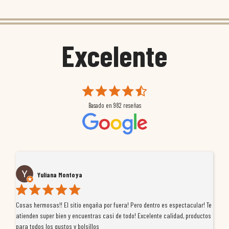
Excelente
Basado en
982
reseñas
Yuliana Montoya
Cosas hermosas!! El sitio engaña por fuera! Pero dentro es espectacular! Te
Tu
atienden super bien y encuentras casi de todo! Excelente calidad, productos
de
para todos los gustos y bolsillos
pr