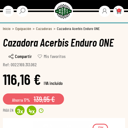
0
Inicio
Equipación
Cazadoras
Cazadora Acerbis Enduro ONE
Cazadora Acerbis Enduro ONE
Compartir
Mis favoritos
Ref: 0022169.313.062
116,16 €
IVA incluido
139,95 €
Ahorra 17%
PAGA EN
?
3
x
4
x
-17%