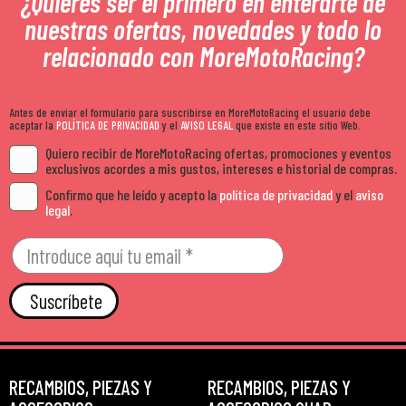
¿Quieres ser el primero en enterarte de
nuestras ofertas, novedades y todo lo
relacionado con MoreMotoRacing?
Antes de enviar el formulario para suscribirse en MoreMotoRacing el usuario debe
aceptar la
POLÍTICA DE PRIVACIDAD
y el
AVISO LEGAL
que existe en este sitio Web.
Quiero recibir de MoreMotoRacing ofertas, promociones y eventos
exclusivos acordes a mis gustos, intereses e historial de compras.
Confirmo que he leído y acepto la
política de privacidad
y el
aviso
legal
.
Suscríbete
RECAMBIOS, PIEZAS Y
RECAMBIOS, PIEZAS Y