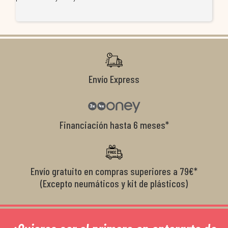
re
ti
co
r
Envío Express
Financiación hasta 6 meses*
Envío gratuito en compras superiores a 79€*
(Excepto neumáticos y kit de plásticos)