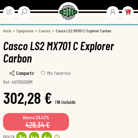
0
Inicio
Equipación
Cascos
Casco LS2 MX701 C Explorer Carbon
Casco LS2 MX701 C Explorer
Carbon
Compartir
Mis favoritos
Ref: 467015099M
302,28 €
IVA incluido
Ahorra 29,43%
428,34 €
PAGA EN
?