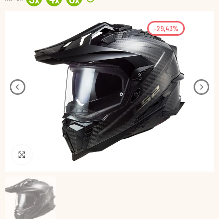
3
x
4
x
6
x
-29,43%
Pincha para agrandar