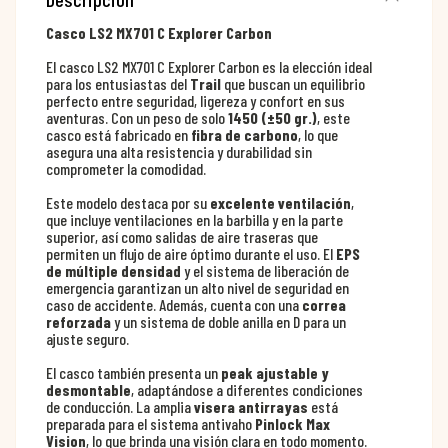
Casco LS2 MX701 C Explorer Carbon
El casco LS2 MX701 C Explorer Carbon es la elección ideal
para los entusiastas del
Trail
que buscan un equilibrio
perfecto entre seguridad, ligereza y confort en sus
aventuras. Con un peso de solo
1450 (±50 gr.)
, este
casco está fabricado en
fibra de carbono
, lo que
asegura una alta resistencia y durabilidad sin
comprometer la comodidad.
Este modelo destaca por su
excelente ventilación
,
que incluye ventilaciones en la barbilla y en la parte
superior, así como salidas de aire traseras que
permiten un flujo de aire óptimo durante el uso. El
EPS
de múltiple densidad
y el sistema de liberación de
emergencia garantizan un alto nivel de seguridad en
caso de accidente. Además, cuenta con una
correa
reforzada
y un sistema de doble anilla en D para un
ajuste seguro.
El casco también presenta un
peak ajustable y
desmontable
, adaptándose a diferentes condiciones
de conducción. La amplia
visera antirrayas
está
preparada para el sistema antivaho
Pinlock Max
Vision
, lo que brinda una visión clara en todo momento.