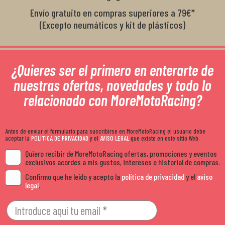
Envío gratuito en compras superiores a 79€*
(Excepto neumáticos y kit de plásticos)
¿Quieres ser el primero en enterarte de
nuestras ofertas, novedades y todo lo
relacionado con MoreMotoRacing?
Antes de enviar el formulario para suscribirse en MoreMotoRacing el usuario debe
aceptar la
POLÍTICA DE PRIVACIDAD
y el
AVISO LEGAL
que existe en este sitio Web.
Quiero recibir de MoreMotoRacing ofertas, promociones y eventos
exclusivos acordes a mis gustos, intereses e historial de compras.
Confirmo que he leído y acepto la
política de privacidad
y el
aviso
legal
.