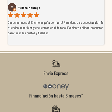
Yuliana Montoya
Cosas hermosas!! El sitio engaña por fuera! Pero dentro es espectacular! Te
Tu
atienden super bien y encuentras casi de todo! Excelente calidad, productos
de
para todos los gustos y bolsillos
pr
re
ti
co
r
Envío Express
Financiación hasta 6 meses*