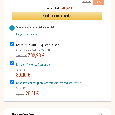
-2 %
417,79 €
Precio total:
409,43 €
Añadir los tres al carrito
info
Puedes elegir color, talla o modelo:
Elegir combinación
Casco LS2 MX701 C Explorer Carbon
Color: Negro Carbon Talla: M
302,28 €
428,34 €
Pantalón Mx Force Suspender
Talla: 2XL
89,00 €
Chaqueta chubasquero Acerbis Rain Pro transparente 3.0
Talla: S/M
26,51 €
31,94 €
Descripción