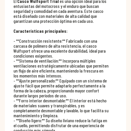
El
Casco Wulfsport Trial
es una opción ideal para los
entusiastas del motocross y el enduro que buscan
seguridad y comodidad en cada aventura. Este casco
está diseñado con materiales de alta calidad que
garantizan una protección óptima en cada uso.
Características principales:
- **Construcción resistente:** Fabricado con una
carcasa de polímero de alta resistencia, el casco
Wulfsport ofrece una excelente durabilidad, ideal para
condiciones exigentes.
- **Sistema de ventilación:** Incorpora múltiples
ventilaciones estratégicamente ubicadas que permiten
un flujo de aire eficiente, manteniendo la frescura en
los momentos más intensos.
- **Ajuste personalizado:** Equipado con un sistema de
ajuste fácil que permite adaptarlo perfectamente a la
forma de la cabeza, proporcionando mayor confort
durante largos períodos de uso.
- **Forro interior desmontable:** El interior está hecho
de materiales suaves y transpirables, y es
completamente desmontable y lavable, lo que facilita su
mantenimiento y limpieza.
- **Diseño ligero:** Su diseño liviano reduce la fatiga en
el cuello, permitiendo disfrutar de una experiencia de
conducción más cómoda.