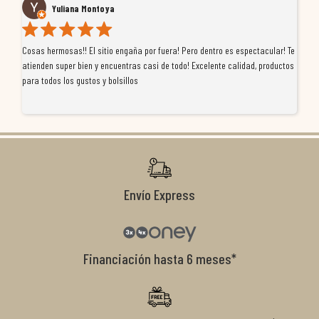
Yuliana Montoya
Cosas hermosas!! El sitio engaña por fuera! Pero dentro es espectacular! Te
Tu
atienden super bien y encuentras casi de todo! Excelente calidad, productos
de
para todos los gustos y bolsillos
pr
re
ti
co
r
Envío Express
Financiación hasta 6 meses*