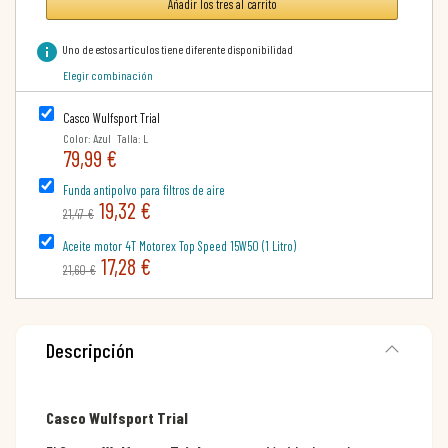
Añadir los tres al carrito
info
Uno de estos artículos tiene diferente disponibilidad
Elegir combinación
Casco Wulfsport Trial
Color: Azul Talla: L
79,99 €
Funda antipolvo para filtros de aire
19,32 €
21,47 €
Aceite motor 4T Motorex Top Speed 15W50 (1 Litro)
17,28 €
21,60 €
Descripción
Casco Wulfsport Trial