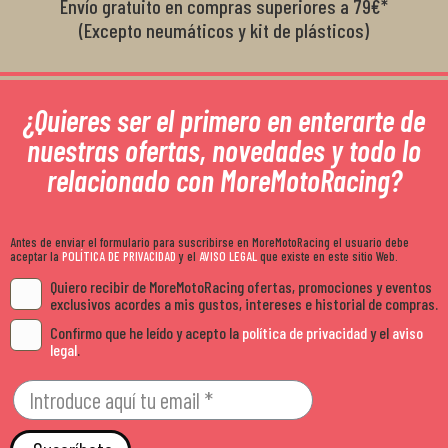
Envío gratuito en compras superiores a 79€*
(Excepto neumáticos y kit de plásticos)
¿Quieres ser el primero en enterarte de
nuestras ofertas, novedades y todo lo
relacionado con MoreMotoRacing?
Antes de enviar el formulario para suscribirse en MoreMotoRacing el usuario debe
aceptar la
POLÍTICA DE PRIVACIDAD
y el
AVISO LEGAL
que existe en este sitio Web.
Quiero recibir de MoreMotoRacing ofertas, promociones y eventos
exclusivos acordes a mis gustos, intereses e historial de compras.
Confirmo que he leído y acepto la
política de privacidad
y el
aviso
legal
.