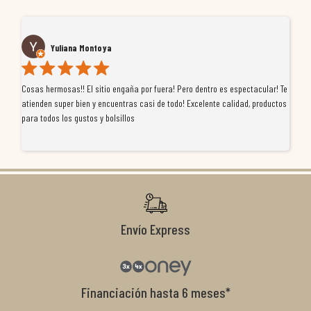
Yuliana Montoya
Cosas hermosas!! El sitio engaña por fuera! Pero dentro es espectacular! Te
Tu
atienden super bien y encuentras casi de todo! Excelente calidad, productos
de
para todos los gustos y bolsillos
pr
re
ti
co
r
Envío Express
Financiación hasta 6 meses*