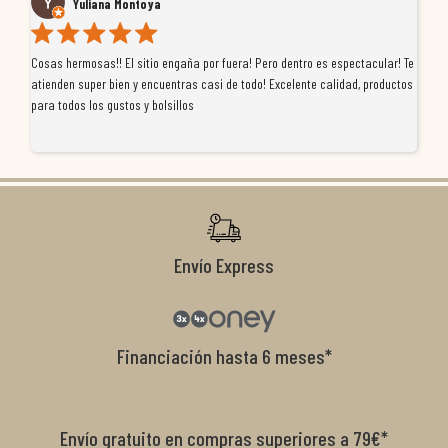
Yuliana Montoya
Cosas hermosas!! El sitio engaña por fuera! Pero dentro es espectacular! Te
Tu
atienden super bien y encuentras casi de todo! Excelente calidad, productos
de
para todos los gustos y bolsillos
pr
re
ti
co
r
Envío Express
Financiación hasta 6 meses*
Envío gratuito en compras superiores a 79€*