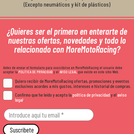
(Excepto neumáticos y kit de plásticos)
¿Quieres ser el primero en enterarte de
nuestras ofertas, novedades y todo lo
relacionado con MoreMotoRacing?
Antes de enviar el formulario para suscribirse en MoreMotoRacing el usuario debe
aceptar la
POLÍTICA DE PRIVACIDAD
y el
AVISO LEGAL
que existe en este sitio Web.
Quiero recibir de MoreMotoRacing ofertas, promociones y eventos
exclusivos acordes a mis gustos, intereses e historial de compras.
Confirmo que he leído y acepto la
política de privacidad
y el
aviso
legal
.
Suscríbete