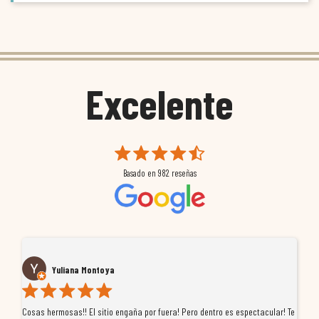
Excelente
Basado en
982
reseñas
Yuliana Montoya
Cosas hermosas!! El sitio engaña por fuera! Pero dentro es espectacular! Te
Tu