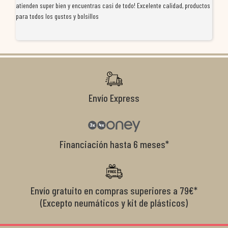
atienden super bien y encuentras casi de todo! Excelente calidad, productos
de
para todos los gustos y bolsillos
pr
re
ti
co
r
Envío Express
Financiación hasta 6 meses*
Envío gratuito en compras superiores a 79€*
(Excepto neumáticos y kit de plásticos)