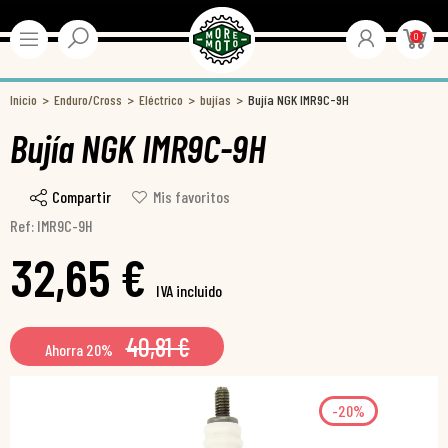
0
Inicio
Enduro/Cross
Eléctrico
bujías
Bujía NGK IMR9C-9H
Bujía NGK IMR9C-9H
Compartir
Mis favoritos
Ref: IMR9C-9H
32,65 €
IVA incluido
40,81 €
Ahorra 20%
-20%