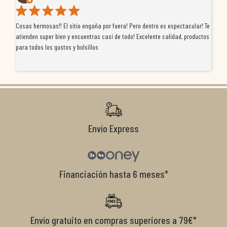
Cosas hermosas!! El sitio engaña por fuera! Pero dentro es espectacular! Te
Tu
atienden super bien y encuentras casi de todo! Excelente calidad, productos
de
para todos los gustos y bolsillos
pr
re
ti
co
r
Envío Express
Financiación hasta 6 meses*
Envío gratuito en compras superiores a 79€*