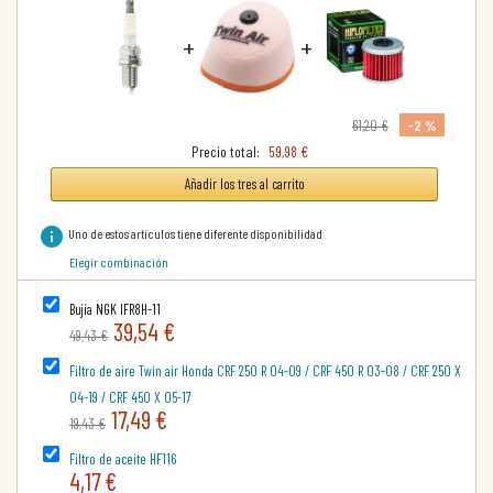
+
+
-2 %
61,20 €
Precio total:
59,98 €
Añadir los tres al carrito
info
Uno de estos artículos tiene diferente disponibilidad
Elegir combinación
Bujía NGK IFR8H-11
39,54 €
49,43 €
Filtro de aire Twin air Honda CRF 250 R 04-09 / CRF 450 R 03-08 / CRF 250 X
04-19 / CRF 450 X 05-17
17,49 €
19,43 €
Filtro de aceite HF116
4,17 €