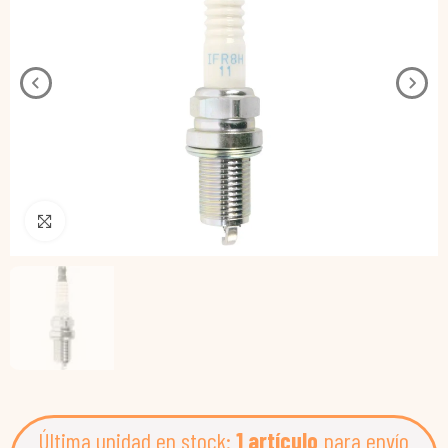
Pincha para agrandar
Última unidad en stock:
1 artículo
para envío