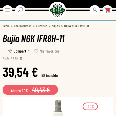
0
Inicio
Enduro/Cross
Eléctrico
bujías
Bujía NGK IFR8H-11
Bujía NGK IFR8H-11
Compartir
Mis favoritos
Ref: IFR8H-11
39,54 €
IVA incluido
49,43 €
Ahorra 20%
-20%