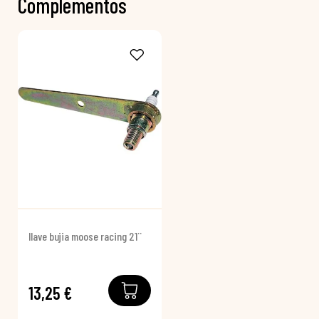
Complementos
llave bujia moose racing 21¨
13,25 €