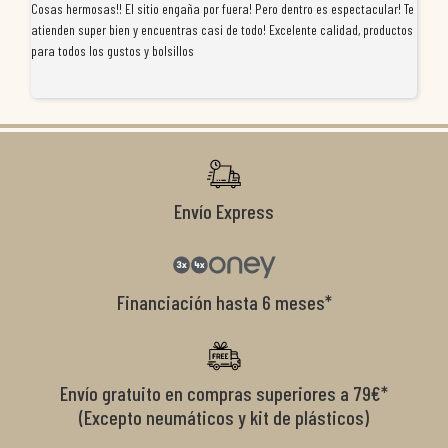
Cosas hermosas!! El sitio engaña por fuera! Pero dentro es espectacular! Te
Tu
atienden super bien y encuentras casi de todo! Excelente calidad, productos
de
para todos los gustos y bolsillos
pr
re
ti
co
r
Envío Express
Financiación hasta 6 meses*
Envío gratuito en compras superiores a 79€*
(Excepto neumáticos y kit de plásticos)