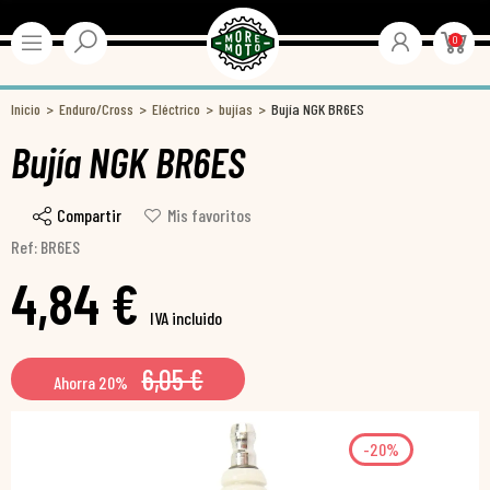
0
Inicio
Enduro/Cross
Eléctrico
bujías
Bujía NGK BR6ES
Bujía NGK BR6ES
Compartir
Mis favoritos
Ref: BR6ES
4,84 €
IVA incluido
6,05 €
Ahorra 20%
-20%