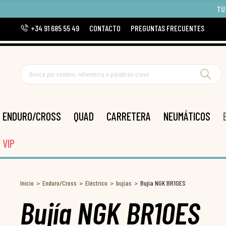
TU
+34 91 685 55 49
CONTACTO
PREGUNTAS FRECUENTES
ENDURO/CROSS
QUAD
CARRETERA
NEUMÁTICOS
VIP
Inicio
Enduro/Cross
Eléctrico
bujías
Bujía NGK BR10ES
Bujía NGK BR10ES