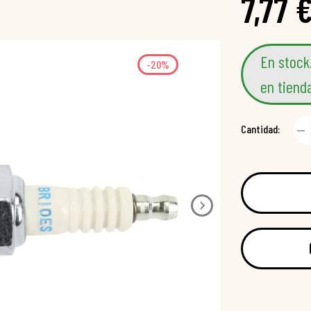
7,77 
En stock
-20%
en tiend
Cantidad: