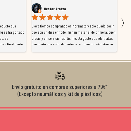
Hector Arotxa
〉
roducto que
Llevo tiempo comprando en Moremoto y solo puedo decir
Vengo
ng se ha portado
que son un diez en todo. Tienen material de primera, buen
la ti
ad, se
precio y un servicio rapidísimo. Da gusto cuando tratas
tiene
ta y finalmente
con gente que sabe de motos y te aconseja sin intentar
traba
y satisfactoria.
venderte por vender. Los pedidos llegan perfectos, bien
y ayu
nte se implican
embalados y siempre a tiempo. Se nota que les importa
busca
diciones de
el cliente y que disfrutan lo que hacen. Si te gusta la
años 
s lados. Muy
moto y quieres comprar sin complicarte, Moremoto es el
sitio. Calidad, rapidez y buen rollo. ??️
Envío gratuito en compras superiores a 79€*
(Excepto neumáticos y kit de plásticos)