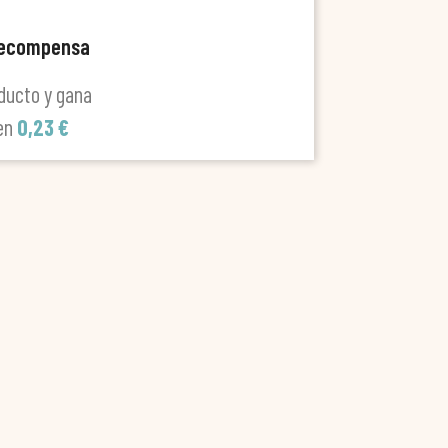
recompensa
ducto y gana
len
0,23 €