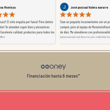
ana Montoya
José pascual Valera navarro
as!! El sitio engaña por fuera! Pero dentro
Tuve un pequeño inconveniente con un p
lar! Te atienden super bien y encuentras
compré, pero el equipo de MoremotoRaci
 Excelente calidad, productos para todos los
de diez. Me atendieron con profesionalid
illos
preocuparon por buscar una solución jus
resolvieron el problema de forma rápida 
Da gusto tratar con tiendas que realme
con el cliente, y me ofrecieron unas con
garantía que no me la igualaron en otro
recomendables.
Financiación hasta 6 meses*