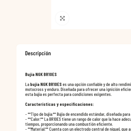
Pincha para agrandar
Descripción
Bujía NGK BR10ES
La
bujía NGK BR10ES
es una opción confiable y de alto rendim
motocross y enduro. Diseñada para ofrecer una ignición efici
esta bujía es perfecta para condiciones exigentes.
Características y especificaciones:
- **Tipo de bujía:** Bujía de encendido estándar, diseñada par
- **Calor:** La BR10ES tiene un rango de calor que la hace ade
tiempos, proporcionando una combustión eficiente.
- **Material:** Cuenta con un electrodo central de níquel, que