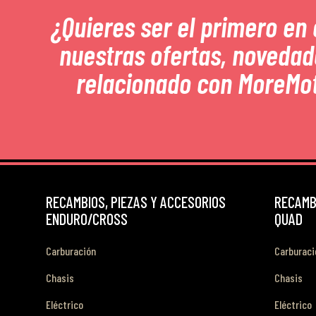
¿Quieres ser el primero en
nuestras ofertas, novedad
relacionado con MoreMo
RECAMBIOS, PIEZAS Y ACCESORIOS
RECAMBI
ENDURO/CROSS
QUAD
Carburación
Carburaci
Chasis
Chasis
Eléctrico
Eléctrico