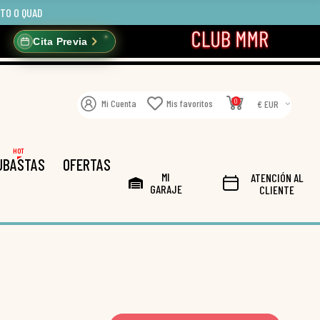
OTO O QUAD
Cita Previa
0
Mi Cuenta
Mis favoritos
€ EUR
HOT
UBASTAS
OFERTAS
MI
ATENCIÓN AL
GARAJE
CLIENTE