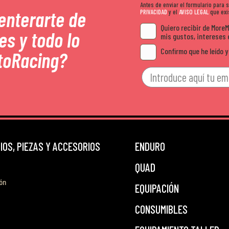
Antes de enviar el formulario para
 enterarte de
PRIVACIDAD
y el
AVISO LEGAL
que exis
Quiero recibir de More
es y todo lo
mis gustos, intereses 
Confirmo que he leído y
toRacing?
OS, PIEZAS Y ACCESORIOS
ENDURO
QUAD
ón
EQUIPACIÓN
CONSUMIBLES