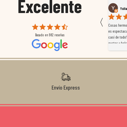
Excelente
Susana García Luis
Yuli
〈
 que
Magnífica atención al cliente. Tuvimos un pequeño
Cosas hermos
mpleados
retraso en el pedido y desde el minuto uno se
es espectacu
Basado en
982
reseñas
a
preocuparon por ayudarnos en todo. Gracias a Sergio,
casi de todo!
magnífico gestor... atento, amable, un servicio de 10.
gustos y bols
Gracias de nuevo por todo!
Envío Express