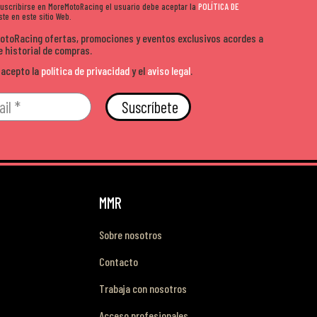
 suscribirse en MoreMotoRacing el usuario debe aceptar la
POLÍTICA DE
te en este sitio Web.
MotoRacing ofertas, promociones y eventos exclusivos acordes a
e historial de compras.
 acepto la
política de privacidad
y el
aviso legal
.
Suscríbete
MMR
Sobre nosotros
Contacto
Trabaja con nosotros
Acceso profesionales