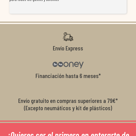
re
ti
co
r
Envío Express
Financiación hasta 6 meses*
Envío gratuito en compras superiores a 79€*
(Excepto neumáticos y kit de plásticos)
¿Quieres ser el primero en enterarte de