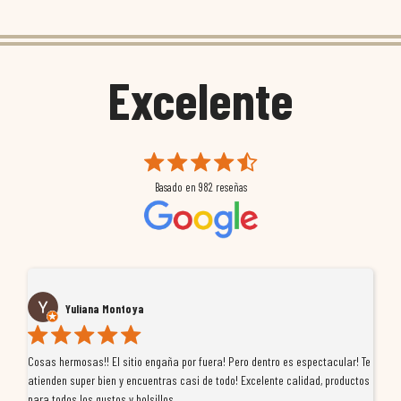
Excelente
Basado en
982
reseñas
Yuliana Montoya
Cosas hermosas!! El sitio engaña por fuera! Pero dentro es espectacular! Te
Tu
atienden super bien y encuentras casi de todo! Excelente calidad, productos
de
para todos los gustos y bolsillos
pr