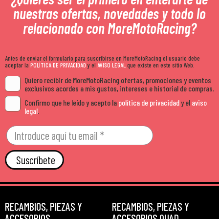
nuestras ofertas, novedades y todo lo
relacionado con MoreMotoRacing?
Antes de enviar el formulario para suscribirse en MoreMotoRacing el usuario debe
aceptar la
POLÍTICA DE PRIVACIDAD
y el
AVISO LEGAL
que existe en este sitio Web.
Quiero recibir de MoreMotoRacing ofertas, promociones y eventos
exclusivos acordes a mis gustos, intereses e historial de compras.
Confirmo que he leído y acepto la
política de privacidad
y el
aviso
legal
.
Suscríbete
RECAMBIOS, PIEZAS Y
RECAMBIOS, PIEZAS Y
ACCESORIOS
ACCESORIOS QUAD