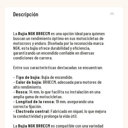
Descripción
La
Bujía NGK BR8ECM
es una opción ideal para quienes
buscan un rendimiento óptimo en sus motocicletas de
motocross y enduro. Diseñada por la reconocida marca
NGK, esta bujía ofrece durabilidad y eficiencia,
garantizando un encendido confiable en diversas
condiciones de carrera.
Entre sus características destacadas se encuentran:
-
Tipo de bujía:
Bujía de encendido.
-
Calor de bujía:
BR8ECM, adecuada para motores de
alto rendimiento.
-
Rosca:
14 mm, lo que facilita su instalación en una
amplia gama de motocicletas.
-
Longitud de la rosca:
19 mm, asegurando una
correcta fijación.
-
Electrodo central:
Fabricado en níquel, lo que mejora
la conductividad y prolonga la vida útil.
La
Bujía NGK BR8ECM
es compatible con una variedad