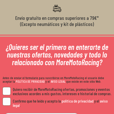
Envío gratuito en compras superiores a 79€*
(Excepto neumáticos y kit de plásticos)
¿Quieres ser el primero en enterarte de
nuestras ofertas, novedades y todo lo
relacionado con MoreMotoRacing?
Antes de enviar el formulario para suscribirse en MoreMotoRacing el usuario debe
aceptar la
POLÍTICA DE PRIVACIDAD
y el
AVISO LEGAL
que existe en este sitio Web.
Quiero recibir de MoreMotoRacing ofertas, promociones y eventos
exclusivos acordes a mis gustos, intereses e historial de compras.
Confirmo que he leído y acepto la
política de privacidad
y el
aviso
legal
.