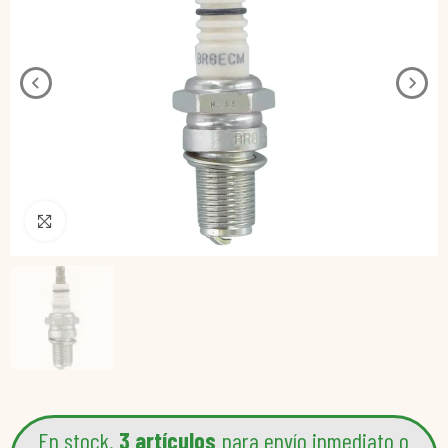
Pincha para agrandar
En stock.
3 artículos
para envío inmediato o