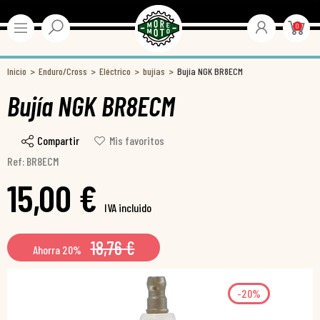
0
Inicio
Enduro/Cross
Eléctrico
bujías
Bujía NGK BR8ECM
Bujía NGK BR8ECM
Compartir
Mis favoritos
Ref: BR8ECM
15,00 €
IVA incluido
18,76 €
Ahorra 20%
-20%