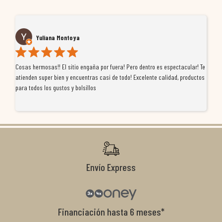
Yuliana Montoya
Cosas hermosas!! El sitio engaña por fuera! Pero dentro es espectacular! Te
Tu
atienden super bien y encuentras casi de todo! Excelente calidad, productos
de
para todos los gustos y bolsillos
pr
re
ti
co
r
Envío Express
Financiación hasta 6 meses*