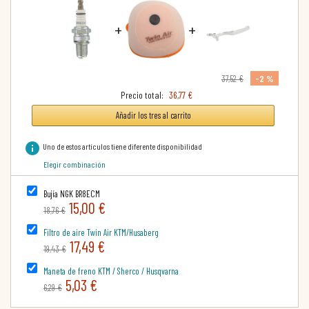
+
+
-2 %
37,52 €
Precio total:
36,77 €
Añadir los tres al carrito
info
Uno de estos artículos tiene diferente disponibilidad
Elegir combinación
Bujía NGK BR8ECM
15,00 €
18,76 €
Filtro de aire Twin Air KTM/Husaberg
17,49 €
19,43 €
Maneta de freno KTM / Sherco / Husqvarna
5,03 €
6,29 €