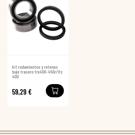
kit rodamientos y retenes
buje trasero trx400-450r/ltz
400
59,29 €