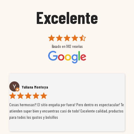
Excelente
Basado en
982
reseñas
Yuliana Montoya
Cosas hermosas!! El sitio engaña por fuera! Pero dentro es espectacular! Te
Tu
atienden super bien y encuentras casi de todo! Excelente calidad, productos
de
para todos los gustos y bolsillos
pr
re
ti