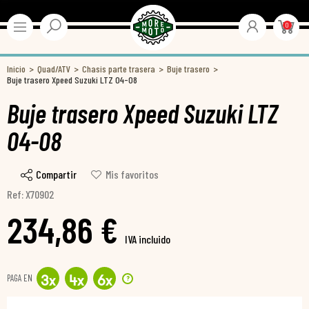
0
Inicio
Quad/ATV
Chasis parte trasera
Buje trasero
Buje trasero Xpeed Suzuki LTZ 04-08
Buje trasero Xpeed Suzuki LTZ
04-08
Compartir
Mis favoritos
Ref: X70902
234,86 €
IVA incluido
PAGA EN
?
3
x
4
x
6
x