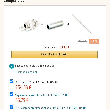
Cómpralo con
+
+
-2 %
519,28 €
Precio total:
508,89 €
Añadir los tres al carrito
info
Puedes elegir color, talla o modelo:
Elegir combinación
Buje trasero Xpeed Suzuki LTZ 04-08
234,86 €
Separador interior buje Suzuki LTZ 400 03-08
55,73 €
Eje trasero sobredimensionado Dirtsoul Suzuki LTZ 400 03-08