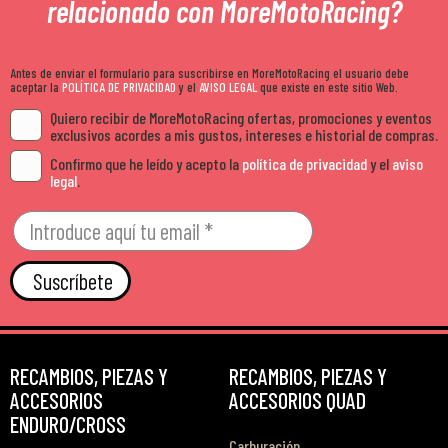
relacionado con MoreMotoRacing?
Antes de enviar el formulario para suscribirse en MoreMotoRacing el usuario debe
aceptar la
POLÍTICA DE PRIVACIDAD
y el
AVISO LEGAL
que existe en este sitio Web.
Quiero recibir de MoreMotoRacing ofertas, promociones y eventos
exclusivos acordes a mis gustos, intereses e historial de compras.
Confirmo que he leído y acepto la
política de privacidad
y el
aviso
legal
.
Suscríbete
RECAMBIOS, PIEZAS Y
RECAMBIOS, PIEZAS Y
ACCESORIOS
ACCESORIOS QUAD
ENDURO/CROSS
Carburación