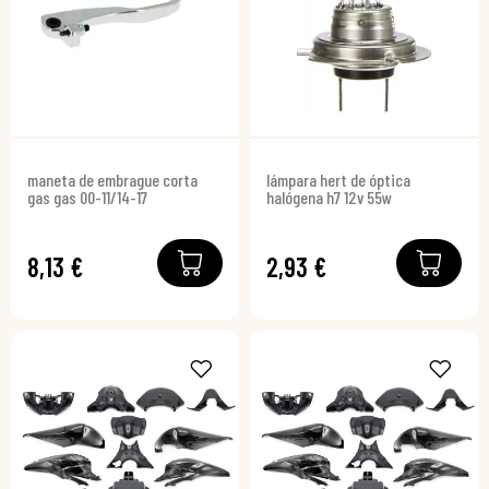
maneta de embrague corta
lámpara hert de óptica
gas gas 00-11/14-17
halógena h7 12v 55w
8,13 €
2,93 €