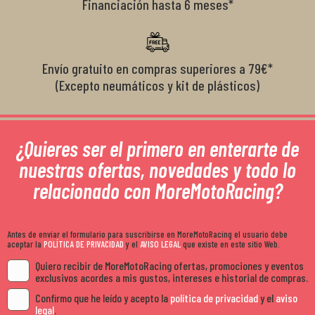
Financiación hasta 6 meses*
Envío gratuito en compras superiores a 79€*
(Excepto neumáticos y kit de plásticos)
¿Quieres ser el primero en enterarte de
nuestras ofertas, novedades y todo lo
relacionado con MoreMotoRacing?
Antes de enviar el formulario para suscribirse en MoreMotoRacing el usuario debe
aceptar la
POLÍTICA DE PRIVACIDAD
y el
AVISO LEGAL
que existe en este sitio Web.
Quiero recibir de MoreMotoRacing ofertas, promociones y eventos
exclusivos acordes a mis gustos, intereses e historial de compras.
Confirmo que he leído y acepto la
política de privacidad
y el
aviso
legal
.