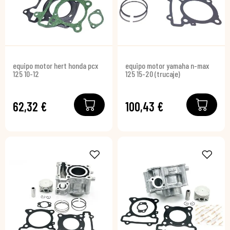
equipo motor hert honda pcx
equipo motor yamaha n-max
125 10-12
125 15-20 (trucaje)
62,32 €
100,43 €