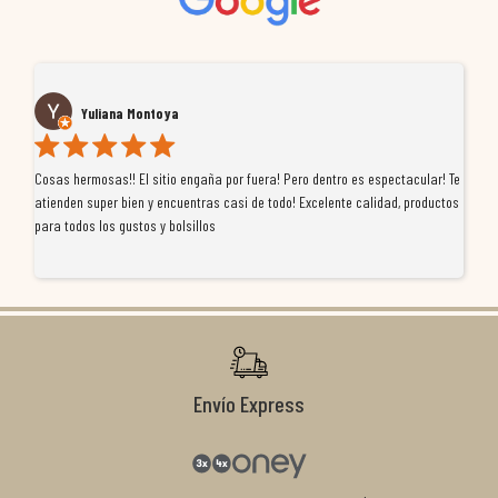
Yuliana Montoya
Cosas hermosas!! El sitio engaña por fuera! Pero dentro es espectacular! Te
Tu
atienden super bien y encuentras casi de todo! Excelente calidad, productos
de
para todos los gustos y bolsillos
pr
re
ti
co
r
Envío Express