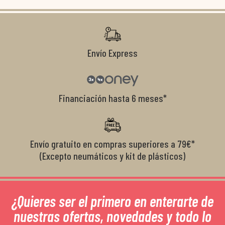
co
r
Envío Express
Financiación hasta 6 meses*
Envío gratuito en compras superiores a 79€*
(Excepto neumáticos y kit de plásticos)
¿Quieres ser el primero en enterarte de
nuestras ofertas, novedades y todo lo