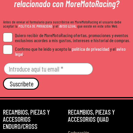
relacionado con MoreMotoRacing?
Antes de enviar el formulario para suscribirse en MoreMotoRacing el usuario debe
aceptar la
POLÍTICA DE PRIVACIDAD
y el
AVISO LEGAL
que existe en este sitio Web.
Quiero recibir de MoreMotoRacing ofertas, promociones y eventos
exclusivos acordes a mis gustos, intereses e historial de compras.
Confirmo que he leído y acepto la
política de privacidad
y el
aviso
legal
.
Suscríbete
RECAMBIOS, PIEZAS Y
RECAMBIOS, PIEZAS Y
ACCESORIOS
ACCESORIOS QUAD
ENDURO/CROSS
Carburación