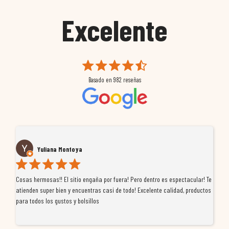
Excelente
Basado en
982
reseñas
Yuliana Montoya
Cosas hermosas!! El sitio engaña por fuera! Pero dentro es espectacular! Te
Tu
atienden super bien y encuentras casi de todo! Excelente calidad, productos
de
para todos los gustos y bolsillos
pr
re
ti