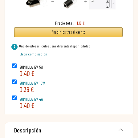
+
+
Precio total:
1,16 €
Añadir los tres al carrito
info
Uno de estos artículos tiene diferente disponibilidad
Elegir combinación
BOMBILLA 12V 5W
0,40 €
BOMBILLA 12V 10W
0,36 €
BOMBILLA 12V 4W
0,40 €
Descripción