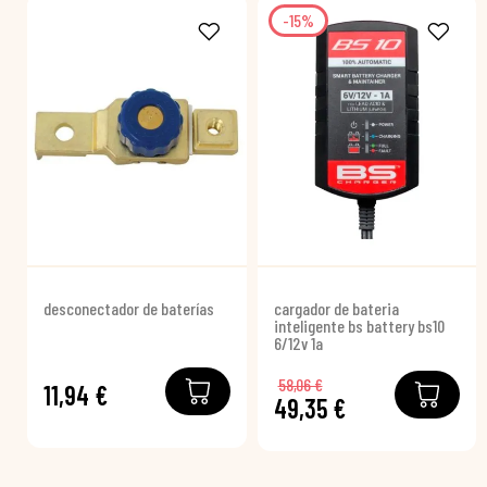
-15%
desconectador de baterías
cargador de bateria
inteligente bs battery bs10
6/12v 1a
58,06 €
11,94 €
49,35 €