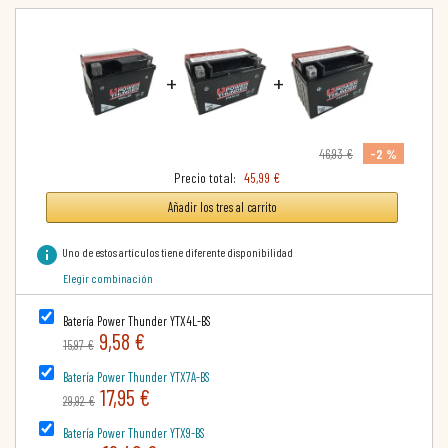
+
+
-2 %
46,93 €
Precio total:
45,99 €
Añadir los tres al carrito
info
Uno de estos artículos tiene diferente disponibilidad
Elegir combinación
Batería Power Thunder YTX4L-BS
9,58 €
15,97 €
Batería Power Thunder YTX7A-BS
17,95 €
29,92 €
Batería Power Thunder YTX9-BS