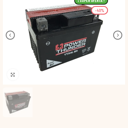
¡ SUPER OFERTA !
-40%
Pincha para agrandar