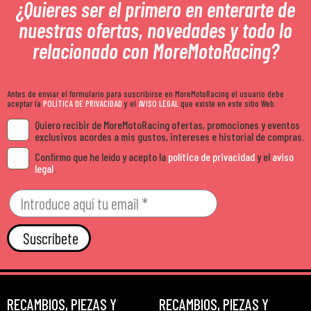
¿Quieres ser el primero en enterarte de
nuestras ofertas, novedades y todo lo
relacionado con MoreMotoRacing?
Antes de enviar el formulario para suscribirse en MoreMotoRacing el usuario debe
aceptar la
POLÍTICA DE PRIVACIDAD
y el
AVISO LEGAL
que existe en este sitio Web.
Quiero recibir de MoreMotoRacing ofertas, promociones y eventos
exclusivos acordes a mis gustos, intereses e historial de compras.
Confirmo que he leído y acepto la
política de privacidad
y el
aviso
legal
.
Suscríbete
RECAMBIOS, PIEZAS Y
RECAMBIOS, PIEZAS Y