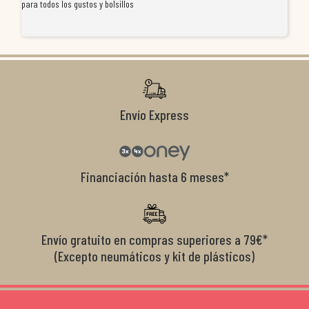
para todos los gustos y bolsillos
pr
re
ti
co
r
Envío Express
Financiación hasta 6 meses*
Envío gratuito en compras superiores a 79€*
(Excepto neumáticos y kit de plásticos)