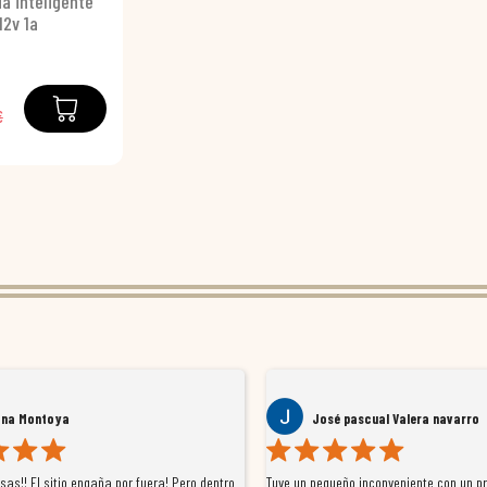
a inteligente
12v 1a
€
ana Montoya
José pascual Valera navarro
as!! El sitio engaña por fuera! Pero dentro
Tuve un pequeño inconveniente con un p