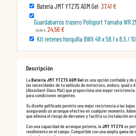
Batería JMT YTZ7S AGM Gel
37,41 €
Guardabarros trasero Polisport Yamaha WR 2
24,56 €
28,89 €
Kit retenes horquilla BWX 48 x 58.1 x 8.5 / 
Descripción
La
Batería JMT YTZ7S AGM Gel
es una opción confiable y de 
las necesidades de tu vehículo de motocross, enduro, quad o AT
(Absorbent Glass Mat) que proporciona una mayor resistencia a 
para condiciones exigentes.
Su diseño gelificado permite una mejor resistencia a las baja
asegurando un arranque efectivo en cualquier momento. Además
que elimina el riesgo de derrames y facilita su instalación en 
Con una capacidad de arranque potente, la
JMT YTZ7S
es perf
rendimiento en el campo. Compatible con una amplia gama de mo