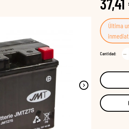
37,41
Última u
inmediat
Cantidad: