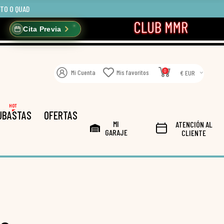
OTO O QUAD
Cita Previa
0
Mi Cuenta
Mis favoritos
€ EUR
HOT
UBASTAS
OFERTAS
MI
ATENCIÓN AL
GARAJE
CLIENTE