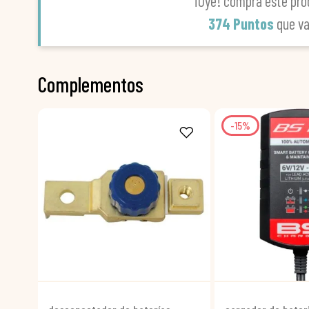
¡Oye! compra este pro
374 Puntos
que v
Complementos
-15%