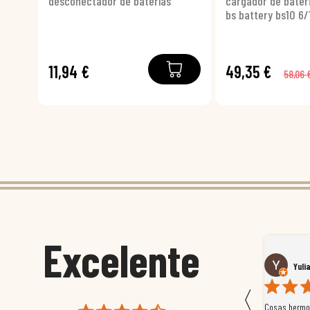
desconectador de baterías
cargador de bateri
bs battery bs10 6/
11,94 €
49,35 €
58,06 
Excelente
Susana García Luis
Yuli
〈
 que
Magnífica atención al cliente. Tuvimos un pequeño
Cosas hermos