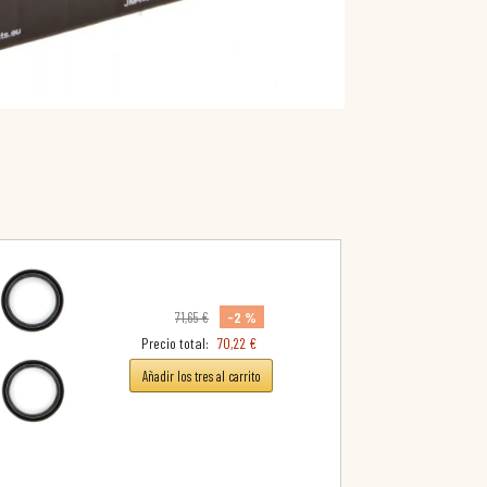
-2 %
71,65 €
Precio total:
70,22 €
Añadir los tres al carrito