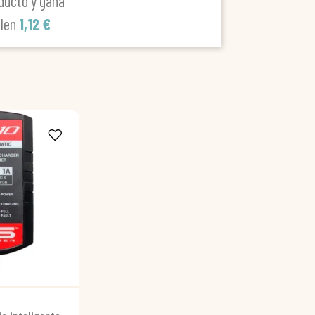
ducto y gana
alen
1,12 €