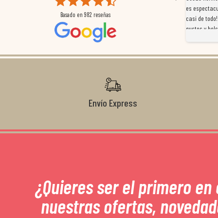
mpleados
retraso en el pedido y desde el minuto uno se
es espectacu
Basado en
982
reseñas
a
preocuparon por ayudarnos en todo. Gracias a Sergio,
casi de todo!
magnífico gestor... atento, amable, un servicio de 10.
gustos y bols
Gracias de nuevo por todo!
Envío Express
¿Quieres ser el primero en
nuestras ofertas, novedad