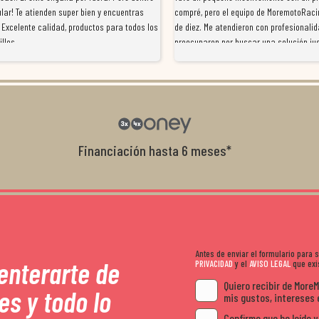
lar! Te atienden super bien y encuentras
compré, pero el equipo de MoremotoRaci
 Excelente calidad, productos para todos los
de diez. Me atendieron con profesionalid
illos
preocuparon por buscar una solución jus
resolvieron el problema de forma rápida 
Da gusto tratar con tiendas que realme
con el cliente, y me ofrecieron unas con
garantía que no me la igualaron en otro
recomendables.
Financiación hasta 6 meses*
Antes de enviar el formulario para
 enterarte de
PRIVACIDAD
y el
AVISO LEGAL
que exis
Quiero recibir de More
es y todo lo
mis gustos, intereses 
Confirmo que he leído y