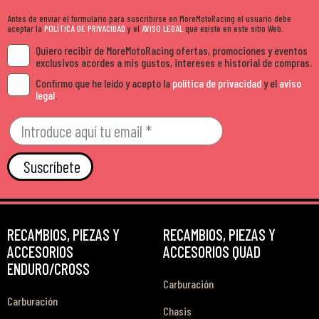
Antes de enviar el formulario para suscribirse en MoreMotoRacing el usuario debe
aceptar la
POLÍTICA DE PRIVACIDAD
y el
AVISO LEGAL
que existe en este sitio Web.
Quiero recibir de MoreMotoRacing ofertas, promociones y eventos
exclusivos acordes a mis gustos, intereses e historial de compras.
Confirmo que he leído y acepto la
política de privacidad
y el
aviso
legal
.
Suscríbete
RECAMBIOS, PIEZAS Y
RECAMBIOS, PIEZAS Y
ACCESORIOS
ACCESORIOS QUAD
ENDURO/CROSS
Carburación
Carburación
Chasis