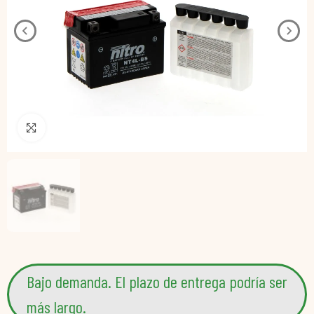
Pincha para agrandar
Bajo demanda. El plazo de entrega podría ser
más largo.