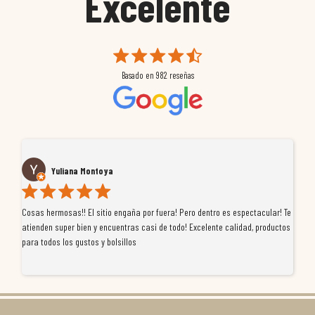
Excelente
Basado en
982
reseñas
Yuliana Montoya
Cosas hermosas!! El sitio engaña por fuera! Pero dentro es espectacular! Te
Tu
atienden super bien y encuentras casi de todo! Excelente calidad, productos
de
para todos los gustos y bolsillos
pr
re
ti
co
r