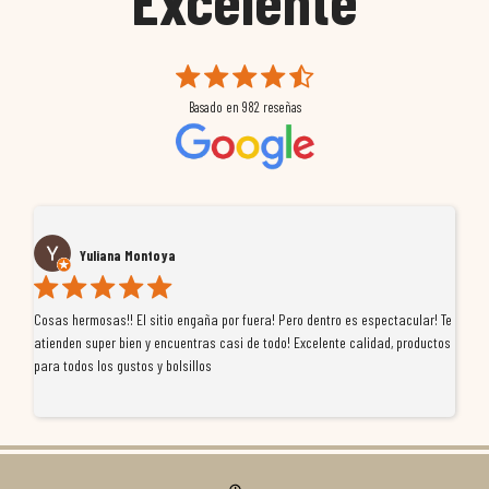
Basado en
982
reseñas
Yuliana Montoya
Cosas hermosas!! El sitio engaña por fuera! Pero dentro es espectacular! Te
Tu
atienden super bien y encuentras casi de todo! Excelente calidad, productos
de
para todos los gustos y bolsillos
pr
re
ti
co
r