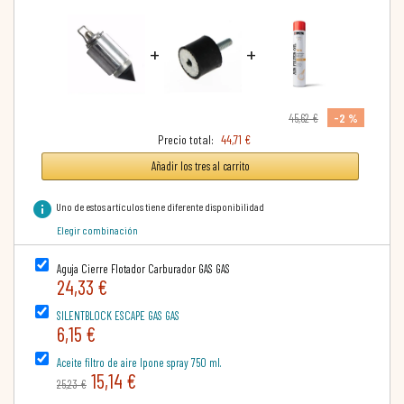
+
+
-2 %
45,62 €
Precio total:
44,71 €
Añadir los tres al carrito
info
Uno de estos artículos tiene diferente disponibilidad
Elegir combinación
Aguja Cierre Flotador Carburador GAS GAS
24,33 €
SILENTBLOCK ESCAPE GAS GAS
6,15 €
Aceite filtro de aire Ipone spray 750 ml.
15,14 €
25,23 €