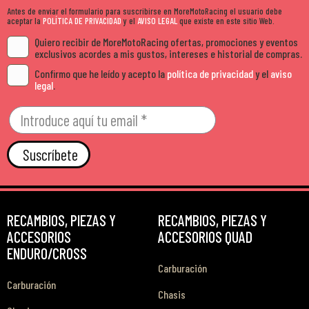
Antes de enviar el formulario para suscribirse en MoreMotoRacing el usuario debe
aceptar la
POLÍTICA DE PRIVACIDAD
y el
AVISO LEGAL
que existe en este sitio Web.
Quiero recibir de MoreMotoRacing ofertas, promociones y eventos
exclusivos acordes a mis gustos, intereses e historial de compras.
Confirmo que he leído y acepto la
política de privacidad
y el
aviso
legal
.
Suscríbete
RECAMBIOS, PIEZAS Y
RECAMBIOS, PIEZAS Y
ACCESORIOS
ACCESORIOS QUAD
ENDURO/CROSS
Carburación
Carburación
Chasis