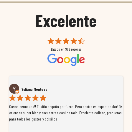
Excelente
Basado en
982
reseñas
Yuliana Montoya
Cosas hermosas!! El sitio engaña por fuera! Pero dentro es espectacular! Te
Tu
atienden super bien y encuentras casi de todo! Excelente calidad, productos
de
para todos los gustos y bolsillos
pr
re
ti