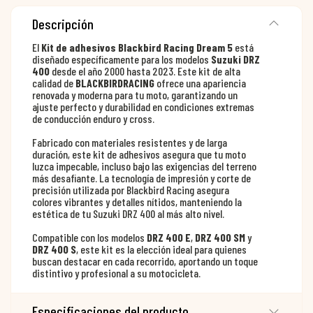
Descripción
El
Kit de adhesivos Blackbird Racing Dream 5
está
diseñado específicamente para los modelos
Suzuki DRZ
400
desde el año 2000 hasta 2023. Este kit de alta
calidad de
BLACKBIRDRACING
ofrece una apariencia
renovada y moderna para tu moto, garantizando un
ajuste perfecto y durabilidad en condiciones extremas
de conducción enduro y cross.
Fabricado con materiales resistentes y de larga
duración, este kit de adhesivos asegura que tu moto
luzca impecable, incluso bajo las exigencias del terreno
más desafiante. La tecnología de impresión y corte de
precisión utilizada por Blackbird Racing asegura
colores vibrantes y detalles nítidos, manteniendo la
estética de tu Suzuki DRZ 400 al más alto nivel.
Compatible con los modelos
DRZ 400 E
,
DRZ 400 SM
y
DRZ 400 S
, este kit es la elección ideal para quienes
buscan destacar en cada recorrido, aportando un toque
distintivo y profesional a su motocicleta.
Especificaciones del producto