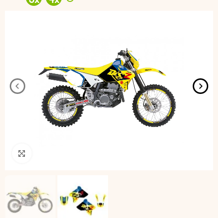
3
x
4
x
Pincha para agrandar