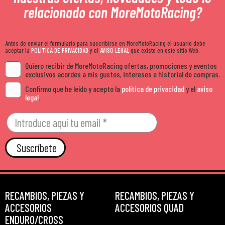
relacionado con MoreMotoRacing?
Antes de enviar el formulario para suscribirse en MoreMotoRacing el usuario debe
aceptar la
POLÍTICA DE PRIVACIDAD
y el
AVISO LEGAL
que existe en este sitio Web.
Quiero recibir de MoreMotoRacing ofertas, promociones y eventos
exclusivos acordes a mis gustos, intereses e historial de compras.
Confirmo que he leído y acepto la
política de privacidad
y el
aviso
legal
.
Suscríbete
RECAMBIOS, PIEZAS Y
RECAMBIOS, PIEZAS Y
ACCESORIOS
ACCESORIOS QUAD
ENDURO/CROSS