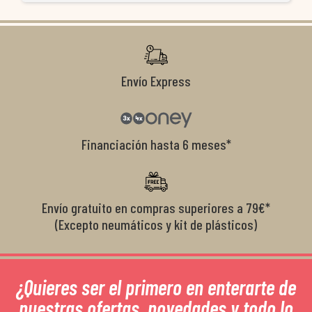
co
r
Envío Express
Financiación hasta 6 meses*
Envío gratuito en compras superiores a 79€*
(Excepto neumáticos y kit de plásticos)
¿Quieres ser el primero en enterarte de
nuestras ofertas, novedades y todo lo