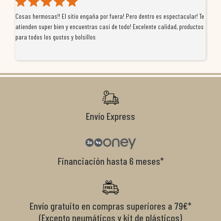
Cosas hermosas!! El sitio engaña por fuera! Pero dentro es espectacular! Te
Tu
atienden super bien y encuentras casi de todo! Excelente calidad, productos
de
para todos los gustos y bolsillos
pr
re
ti
co
r
Envío Express
Financiación hasta 6 meses*
Envío gratuito en compras superiores a 79€*
(Excepto neumáticos y kit de plásticos)