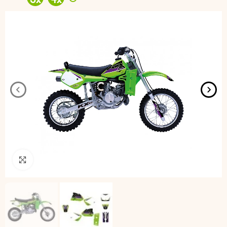
3
x
4
x
Pincha para agrandar