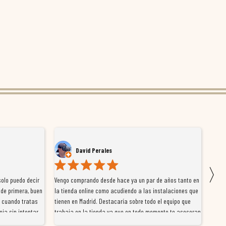
David Perales
〉
olo puedo decir
Vengo comprando desde hace ya un par de años tanto en
Muy b
 de primera, buen
la tienda online como acudiendo a las instalaciones que
en la
o cuando tratas
tienen en Madrid. Destacaría sobre todo el equipo que
donde
ja sin intentar
trabaja en la tienda ya que en todo momento te asesoran
perfectos, bien
y ayudan para que puedas encontrar lo que estas