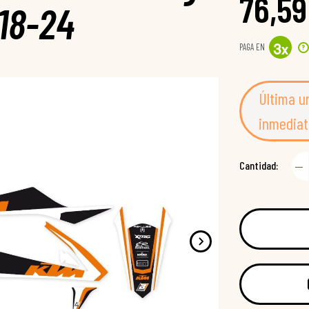
76,59
18-24
PAGA EN
?
3
x
Última u
inmediat
Cantidad: