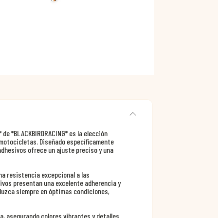
4* de *BLACKBIRDRACING* es la elección
s motocicletas. Diseñado específicamente
adhesivos ofrece un ajuste preciso y una
na resistencia excepcional a las
ivos presentan una excelente adherencia y
 luzca siempre en óptimas condiciones,
a, asegurando colores vibrantes y detalles