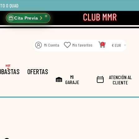
OTO O QUAD
Cita Previa
0
Mi Cuenta
Mis favoritos
€ EUR
HOT
UBASTAS
OFERTAS
MI
ATENCIÓN AL
GARAJE
CLIENTE