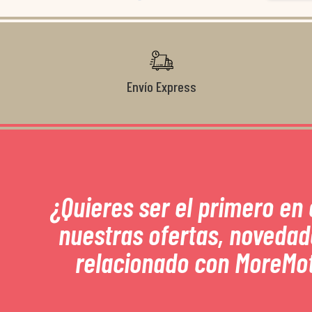
Da gusto tra
con el client
garantía que
recomendabl
Envío Express
¿Quieres ser el primero en
nuestras ofertas, novedad
relacionado con MoreMo