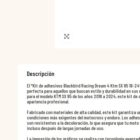
Pincha para agrandar
Descripción
El *Kit de adhesivos Blackbird Racing Dream 4 Ktm SX 85 18-2
perfecta para aquellos que buscan estilo y durabilidad en su
para el modelo KTM SX 85 de los años 2018 a 2024, este kit de 
apariencia profesional.
Fabricado con materiales de alta calidad, este kit garantiza u
condiciones más exigentes del motocross y enduro. Los adhes
son resistentes a la decoloración, lo que asegura que tu moto
incluso después de largas jornadas de uso.
La impresión de los gráficos se realiza con tecnología avanzad