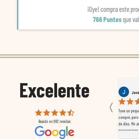
¡Oye! compra este pro
766 Puntos
que va
Excelente
Yuliana Montoya
José
〈
eño
Cosas hermosas!! El sitio engaña por fuera! Pero dentro
Tuve un pequ
es espectacular! Te atienden super bien y encuentras
compré, pero
Basado en
982
reseñas
ergio,
casi de todo! Excelente calidad, productos para todos los
de diez. Me a
e 10.
gustos y bolsillos
preocuparon 
resolvieron e