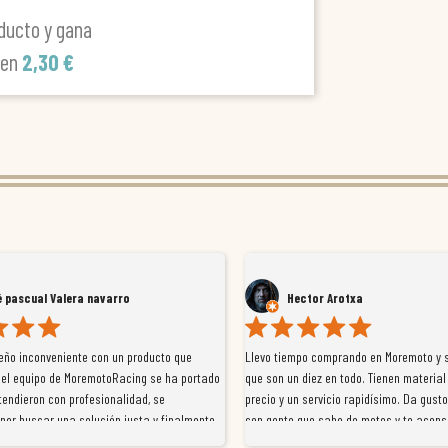
ducto y gana
len
2,30 €
 pascual Valera navarro
Hector Arotxa
eño inconveniente con un producto que
Llevo tiempo comprando en Moremoto y s
 el equipo de MoremotoRacing se ha portado
que son un diez en todo. Tienen material
tendieron con profesionalidad, se
precio y un servicio rapidísimo. Da gust
por buscar una solución justa y finalmente
con gente que sabe de motos y te aconse
l problema de forma rápida y satisfactoria.
venderte por vender. Los pedidos llegan 