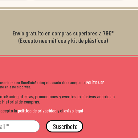
que les importa
buscando. Se nota la pasión en todo lo que hacen y los
i te gusta la
años que llevan montando en moto. Muy recomendable.
 Moremoto es el
Envío gratuito en compras superiores a 79€*
(Excepto neumáticos y kit de plásticos)
 suscribirse en MoreMotoRacing el usuario debe aceptar la
POLÍTICA DE
te en este sitio Web.
MotoRacing ofertas, promociones y eventos exclusivos acordes a
e historial de compras.
 acepto la
política de privacidad
y el
aviso legal
.
Suscríbete