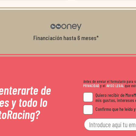
tar con tiendas que realmente se implican
embalados y siempre a tiempo. Se nota 
e, y me ofrecieron unas condiciones de
el cliente y que disfrutan lo que hacen. S
 no me la igualaron en otros lados. Muy
moto y quieres comprar sin complicarte,
es.
sitio. Calidad, rapidez y buen rollo. ??️
Financiación hasta 6 meses*
Antes de enviar el formulario para
 enterarte de
PRIVACIDAD
y el
AVISO LEGAL
que exis
Quiero recibir de More
es y todo lo
mis gustos, intereses 
Confirmo que he leído y
toRacing?